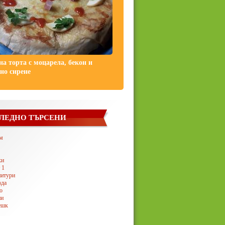
на торта с моцарела, бекон и
но сирене
ЛЕДНО ТЪРСЕНИ
м
хи
 1
нитури
зда
о
ни
ешк