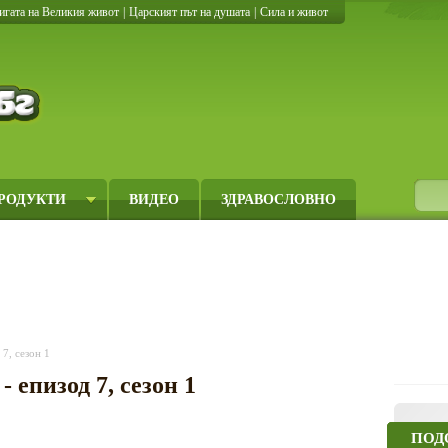
игата на Великия живот
|
Царският път на душата
|
Сила и живот
Кулинарно.бг
РОДУКТИ
ВИДЕО
ЗДРАВОСЛОВНО
7, сезон 1
 епизод 7, сезон 1
ПОД