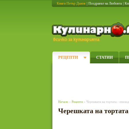
Книги Петър Дънов
|
Поздравът на Любовта
|
Кн
РЕЦЕПТИ
СТАТИИ
П
Начало
»
Рецепти
» Черешката на тортата - епизод 
Черешката на тортата -