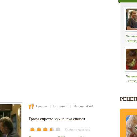
Черешк
- епизо
Черешк
- епизо
РЕЦЕП
Средно
| Порции
5
| Видяна: 4541
Графа спретва кухненска епопея.
Оцени рецептата