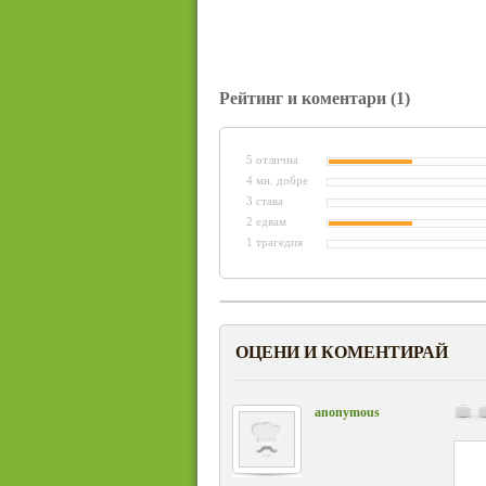
Рейтинг и коментари
(1)
5 отлична
4 мн. добре
3 става
2 едвам
1 трагедия
ОЦЕНИ И КОМЕНТИРАЙ
anonymous