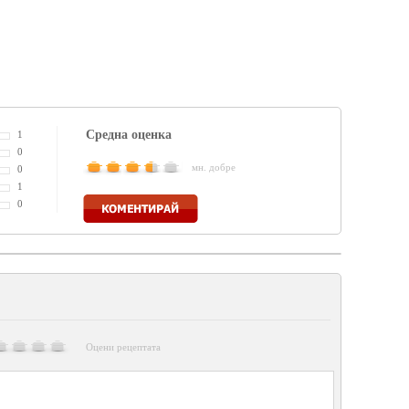
Средна оценка
1
0
мн. добре
0
1
Коментирай
0
Оцени рецептата