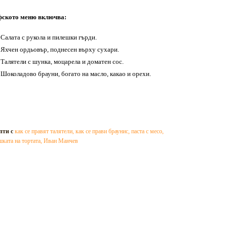
фското меню включва:
Салата с рукола и пилешки гърди.
Яхчен ордьовър, поднесен върху сухари.
Талятели с шунка, моцарела и доматен сос.
Шоколадово брауни, богато на масло, какао и орехи.
пти с
как се правят талятели
,
как се прави браунис
,
паста с месо
,
шката на тортата
,
Иван Манчев