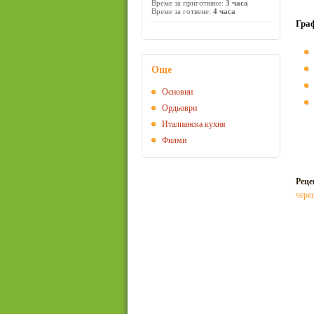
Време за приготвяне:
3 часа
Време за готвене:
4 часа
Гра
Още
Основни
Ордьоври
Италианска кухня
Филми
Реце
чере