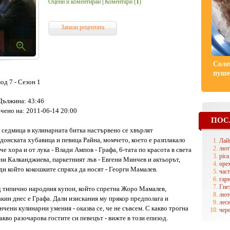
Оцени и коментирай
|
Коментари (
1
)
Запази рецептата
Соле
пуше
од 7 - Сезон 1
Дължина: 43:46
чено на: 2011-06-14 20:00
ПОС
 седмица в кулинарната битка настървено се хвърлят
донската хубавица и певица Райна, момчето, което е разплакало
Лай
лют
че хора и от лука - Влади Ампов - Графа, 6-тата по красота в света
pica
ни Калканджиева, паркетният лъв - Евгени Минчев и актьорът,
оре
ди който кокошките спряха да носят - Георги Мамалев.
част
гар
Гне
 типично народния купон, който спретна Жоро Мамалев,
лют
кин днес е Графа. Дали изискания му прякор предполага и
лес
нчени кулинарни умения - оказва се, че не съвсем. С какво трогна
чер
какво разочарова гостите си певецът - вижте в този епизод.