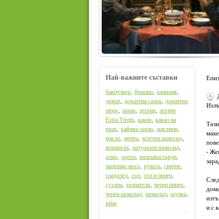
Най-важните съставки
Епиз
,
,
,
бакпулвер
брашно
ванилия
,
,
домат
доматена салца
доматено
Излъ
,
,
,
пюре
захар
зехтин
зехтин
,
,
Extra Virgin
какао
какао на
Тази
,
,
,
прах
кафява захар
маслини
маке
,
,
,
масло
мента
млечен шоколад
пове
,
,
моцарела
натурален шоколад
- Же
,
,
,
олио
орехи
пилешки гърди
зара
,
,
,
пилешко месо
рукола
сирене
,
,
,
сладолед
сол
сол и пипер
След
,
,
,
сухари
талиатели
черен пипер
дома
,
,
,
черен шоколад
шоколад
шунка
изтъ
яйце
и с 