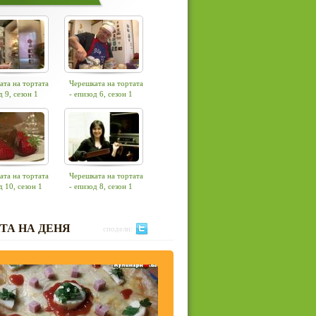
ата на тортата
Черешката на тортата
д 9, сезон 1
- епизод 6, сезон 1
ата на тортата
Черешката на тортата
д 10, сезон 1
- епизод 8, сезон 1
ТА НА ДЕНЯ
сподели: