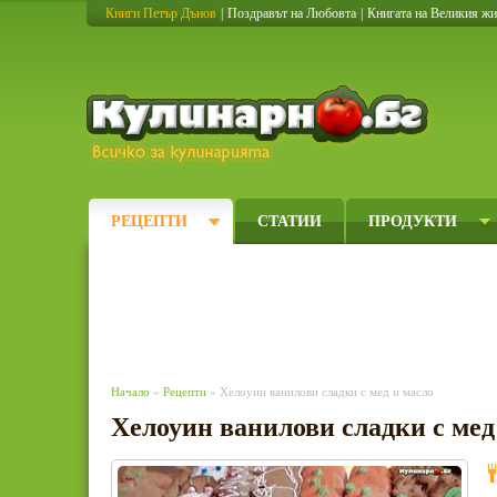
Книги Петър Дънов
|
Поздравът на Любовта
|
Книгата на Великия ж
Кулинарно
РЕЦЕПТИ
СТАТИИ
ПРОДУКТИ
Начало
»
Рецепти
» Хелоуин ванилови сладки с мед и масло
Хелоуин ванилови сладки с мед