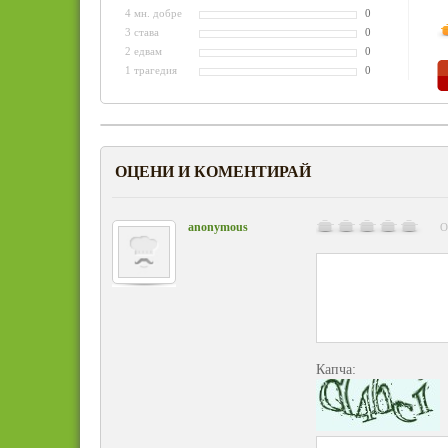
4 мн. добре
0
3 става
0
2 едвам
0
1 трагедия
0
ОЦЕНИ И КОМЕНТИРАЙ
anonymous
О
Капча: