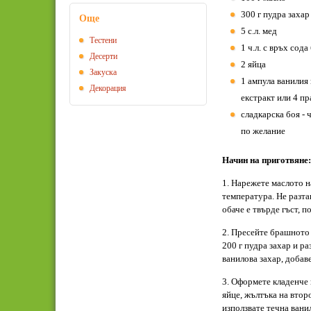
300 г пудра захар
Още
5 с.л. мед
Тестени
1 ч.л. с връх сод
Десерти
2 яйца
Закуска
1 ампула ванилия 
Декорация
екстракт или 4 пр
сладкарска боя - 
по желание
Начин на приготвяне:
1. Нарежете маслото на
температура. Не разта
обаче е твърде гъст, п
2. Пресейте брашното 
200 г пудра захар и р
ванилова захар, добаве
3. Оформете кладенче 
яйце, жълтъка на втор
използвате течна ванил