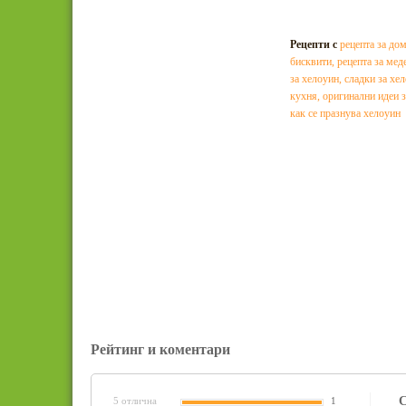
Рецепти с
рецепта за до
бисквити
,
рецепта за мед
за хелоуин
,
сладки за хе
кухня
,
оригинални идеи з
как се празнува хелоуин
Рейтинг и коментари
С
5 отлична
1