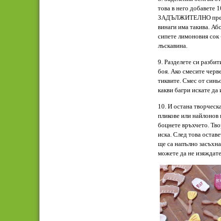
това в него добавете 1
ЗАДЪЛЖИТЕЛНО преди 
винаги има такива. Аб
сипете лимоновия сок 
лъскавина.
9. Разделете си разбит
боя. Ако смесите черв
тиквите. Смес от синь
какви багри искате да 
10. И остана творческ
пликове или найлонов 
боцнете връхчето. Тв
иска. След това оставе
ще са напълно засъхнал
можете да не изяждате