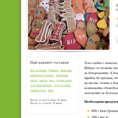
Д
п
О
Най-важните съставки
Тези сладки с ванилов
Избрах си лесната ча
,
,
,
боя за храна
брашно
ванилия
за декорацията. А дъ
,
ванилова есенция
ванилова
трябва да призная, от
,
,
,
,
захар
масло
мед
пудра захар
на тесто, печене и бо
,
,
сода бикарбонат
сода за хляб
компанията единодушн
,
хлебна сода
яйце
лакомства за Хелоуин
Време за приготвяне:
4 часа
Необходими продукт
Време за готвене:
4 часа
600 г бяло брашн
100 г масло