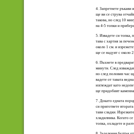
4. Запретнете ръкави 
ще ви се струва отчай
такова, но след 10 ми
на 4-5 топки и прибер
5. Извадете си топка, 
тава с хартия за печен
около 1 см. и изрежет
ще се надуят с около 
6. Пъхнете в предвари
минути. След изваждан
но след половин час ще
вадете от тавата ведна
изглеждат като недопе
ще придобият каменна
7. Докато едната порц
си пригответе втората 
тави сладки. Изрезкит
хладилника. Когато се
топка, охладете и разт
8. Заделения белтък от