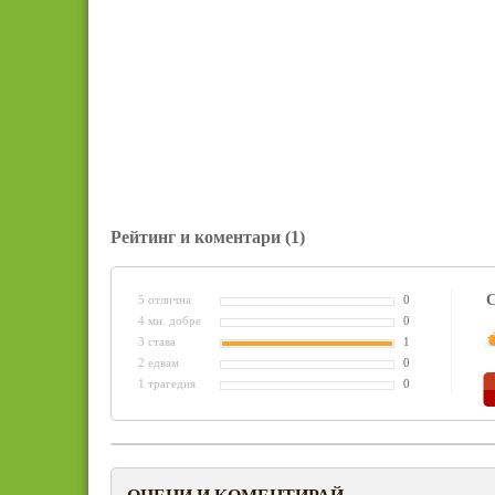
Рейтинг и коментари
(1)
С
5 отлична
0
4 мн. добре
0
3 става
1
2 едвам
0
1 трагедия
0