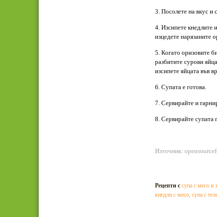
3. Посолете на вкус и 
4. Изсипете кнедлите и
изцедете нарязаните о
5. Когато оризовите б
разбитите сурови яйца
изсипете яйцата във в
6. Супата е готова.
7. Сервирайте и гарни
8. Сервирайте супата 
Източник: opensource
Рецепти с
супа с месо и
кнедли с месо
,
супа с те