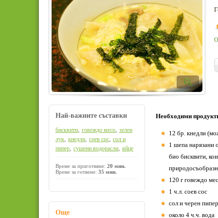
Г
О
Най-важните съставки
Необходими продукт
,
,
бисквити
говеждо месо
зелен
12 бр. кнедли (мо
,
,
,
лук
кнедли
соев сос
сол и
1 шепа нарязани о
,
,
пипер
сушени водорасли
яйце
био бисквити, кои
Време за приготвяне:
20 мин.
природосъобразн
Време за готвене:
35 мин.
120 г говеждо мес
1 ч.л. соев сос
сол и черен пипе
Още
около 4 ч.ч. вода