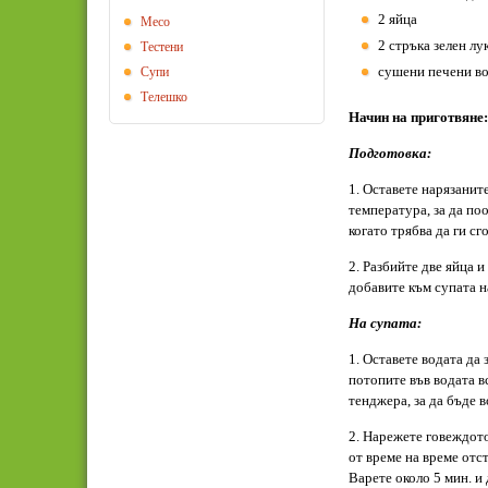
2 яйца
Месо
2 стръка зелен лук
Тестени
сушени печени во
Супи
Телешко
Начин на приготвяне:
Подготовка:
1. Оставете нарязанит
температура, за да по
когато трябва да ги сг
2. Разбийте две яйца и
добавите към супата н
На супата:
1. Оставете водата да
потопите във водата в
тенджера, за да бъде 
2. Нарежете говеждото
от време на време отст
Варете около 5 мин. и 