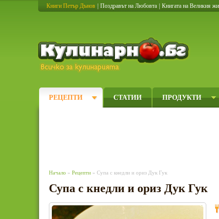
Книги Петър Дънов
|
Поздравът на Любовта
|
Книгата на Великия ж
Кулинарно
РЕЦЕПТИ
СТАТИИ
ПРОДУКТИ
Начало
»
Рецепти
» Супа с кнедли и ориз Дук Гук
Супа с кнедли и ориз Дук Гук