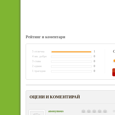
Рейтинг и коментари
С
5 отлична
1
4 мн. добре
0
3 става
0
2 едвам
0
1 трагедия
0
ОЦЕНИ И КОМЕНТИРАЙ
anonymous
О