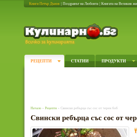
Книги Петър Дънов
|
Поздравът на Любовта
|
Книгата на Великия ж
Кулинарно
РЕЦЕПТИ
СТАТИИ
ПРОДУКТИ
Начало
»
Рецепти
» Свински ребърца със сос от черен боб
Свински ребърца със сос от чер