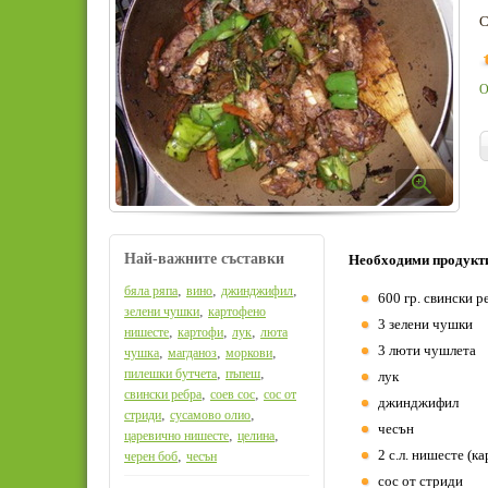
С
О
Най-важните съставки
Необходими продукт
,
,
,
бяла ряпа
вино
джинджифил
600 гр. свински 
,
зелени чушки
картофено
3 зелени чушки
,
,
,
нишесте
картофи
лук
люта
3 люти чушлета
,
,
,
чушка
магданоз
моркови
,
,
пилешки бутчета
пъпеш
лук
,
,
свински ребра
соев сос
сос от
джинджифил
,
,
стриди
сусамово олио
чесън
,
,
царевично нишесте
целина
2 с.л. нишесте (к
,
черен боб
чесън
сос от стриди