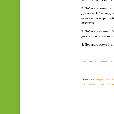
2. Добавете около 3 с.
Добавете 1/2 ч вода, с
оставете да заври. До
омекване.
3. Добавете виното. С
добавете при зеленчуц
4. Добавете около 1 с.
Източник: opensource
Рецепти с
рецепти със с
как да приготвим свинск