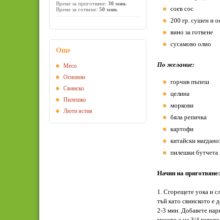
Време за приготвяне:
30 мин.
соев сос
Време за готвене:
50 мин.
200 гр. сушен и о
вино за готвене
сусамово олио
Още
По желание:
Месо
Основни
горчив пъпеш
Свинско
целина
Пилешко
моркови
Люти ястия
бяла репичка
картофи
китайски магдано
пилешки бутчета 
Начин на приготвяне:
1. Сгорещете уока и с
тъй като свинското е 
2-3 мин. Добавете на
месото е на 3/4 готово