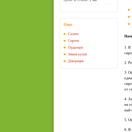
Време за готвене:
1 час
Още
Салати
Начи
Сирена
1. В
Ордьоври
сире
Зимна кухня
Декорация
2. Р
3. О
една
сире
от с
4. З
на г
най-
5. О
6. В