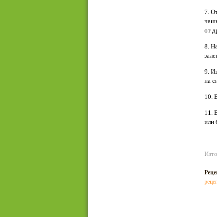
7. О
чашк
от д
8. Н
зале
9. И
на с
10. 
11. 
или 
Изто
Реце
реце