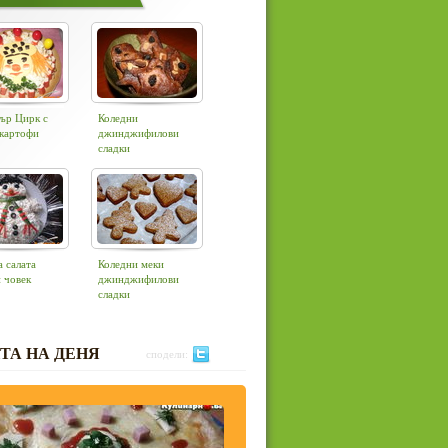
ър Цирк с
Коледни
 картофи
джинджифилови
сладки
 салата
Коледни меки
 човек
джинджифилови
сладки
ТА НА ДЕНЯ
сподели: