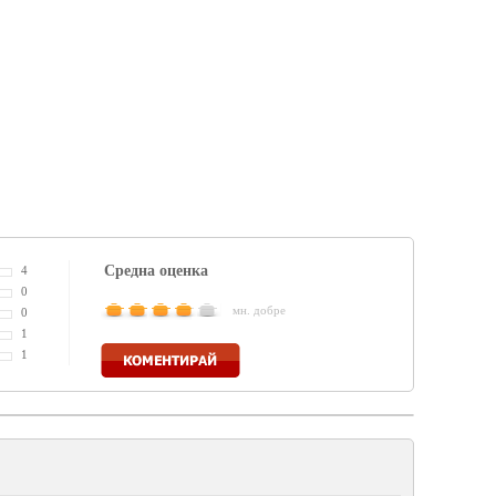
Средна оценка
4
0
мн. добре
0
1
Коментирай
1