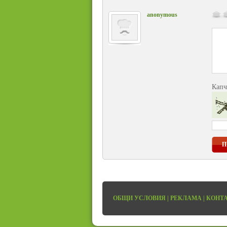
anonymous
Капч
П
ОБЩИ УСЛОВИЯ
|
РЕКЛАМА
|
КОНТ