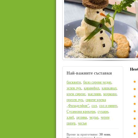
Нео
Най-важните съставки
,
,
бисквити
бяло сирене чедар
,
,
,
зелен лук
карамфил
кашкавал
,
,
,
крем сирене
маслини
моркови
,
пресен лук
сирене крема
,
,
,
„Филаделфия”
сол
сол и пипер
,
,
Сусамови крекери
сухари
,
,
,
хляб
целина
чедър
черен
,
пипер
чесън
Време за приготвяне:
30 мин.