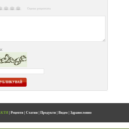
Оцени рецептата
а:
УБЛИКУВАЙ
АКТИ
|
Рецепти
|
Статии
|
Продукти
|
Видео
|
Здравословно