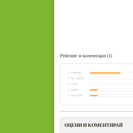
Рейтинг и коментари
(1)
5 отлична
4 мн. добре
3 става
2 едвам
1 трагедия
ОЦЕНИ И КОМЕНТИРАЙ