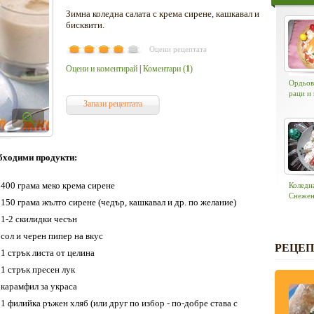
Зимна коледна салата с крема сирене, кашкавал и
бисквити.
Оцени рецептата
Оцени и коментирай
|
Коментари (
1
)
Ордьов
раци и
Запази рецептата
бходими продукти:
400 грама меко крема сирене
Коледна
Снежен
150 грама жълто сирене (чедър, кашкавал и др. по желание)
1-2 скилидки чесън
сол и черен пипер на вкус
РЕЦЕП
1 стрък листа от целина
1 стрък пресен лук
карамфил за украса
1 филийка ръжен хляб (или друг по избор - по-добре става с