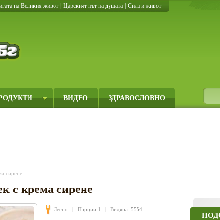
игата на Великия живот
|
Царският път на душата
|
Сила и живот
Кулинарно.бг
РОДУКТИ
ВИДЕО
ЗДРАВОСЛОВНО
ма сирене
к с крема сирене
Лесно
| Порции
1
| Видяна: 5554
ПОД