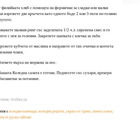
т филийката хляб с помощта на формички за сладки или малки
и изрежете две кръгчета като едното бъде 2 или 3 пъти по-голямо
ругото.
амажете малкия ринг със заделената 1/2 ч.л. сиренена смес и го
пете с нея за големия. Закрепете шапката с клечка за зъби.
зрежете кубчета от маслина и направете от тях очички и копчета
нежния човек.
Вземете върха на моркова за нос.
Вашата Коледна салата е готова. Поднесете със сухари, крекери
бисквитки за потапяне.
чник: lozhka.su
пти с
коледни изненади
,
коледни рецепти
,
украса от храна
,
зимна салата
,
пти от руски сайтове