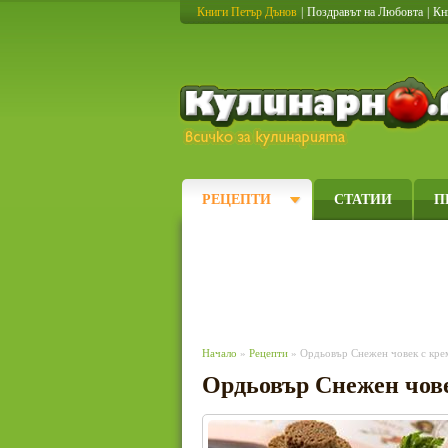
Книги Петър Дънов
|
Поздравът на Любовта
|
Кн
РЕЦЕПТИ
СТАТИИ
П
Начало
»
Рецепти
» Ордьовър Снежен човек с кре
Ордьовър Снежен чове