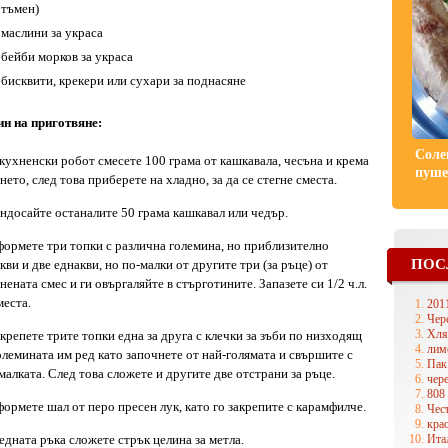
тъмен)
маслини за украса
бейби морков за украса
бисквити, крекери или сухари за поднасяне
н на приготвяне:
Соле
 кухненски робот смесете 100 грама от кашкавала, чесъна и крема
пуше
нето, след това приберете на хладно, за да се стегне сместа.
ендосайте останалите 50 грама кашкавал или чедър.
формете три топки с различна големина, но приблизително
ПОС
кви и две еднакви, но по-малки от другите три (за ръце) от
нената смес и ги овъргаляйте в стърготините. Запазете си 1/2 ч.л.
места.
201
Чере
Хля
акрепете трите топки една за друга с клечки за зъби по низходящ
лим
олемината им ред като започнете от най-голямата и свършите с
Пак
малката. След това сложете и другите две отстрани за ръце.
чер
808
формете шал от перо пресен лук, като го закрепите с карамфилче.
Чес
кра
 едната ръка сложете стрък целина за метла.
Ита