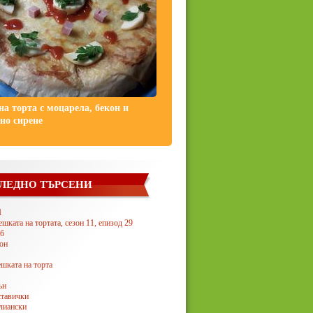
на торта с моцарела, бекон и
но сирене
ЛЕДНО ТЪРСЕНИ
1
шката на тортата, сезон 11, епизод 29
б
он
ешката на торта
ън
ставички
лиански