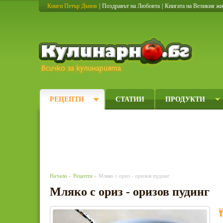
Книги Петър Дънов
|
Поздравът на Любовта
|
Книгата на Великия ж
Кулинарно
РЕЦЕПТИ
СТАТИИ
ПРОДУКТИ
Начало
»
Рецепти
» Мляко с ориз - оризов пудинг
Мляко с ориз - оризов пудинг