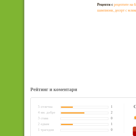
Рецепти с
рецептите на б
шампиони
,
десерт с мляк
Рейтинг и коментари
С
5 отлична
1
4 мн. добре
2
3 става
0
2 едвам
1
1 трагедия
0