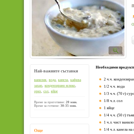
П
О
Необходими продукт
Най-важните съставки
2 ч.ч. кондензира
,
,
,
ванилия
вода
канела
кафява
,
,
захар
кондензирано мляко
1/2 ч.ч. вода
,
,
ориз
сол
яйце
1/3 ч.ч. (70 г) су
1/8 ч.л. сол
Време за приготвяне:
20 мин.
Време за готвене:
30-35 мин.
1 яйце
1/4 ч.ч. (50 г) тъ
1 ч.л. чист ванил
1/4 ч.л. канела на
Още