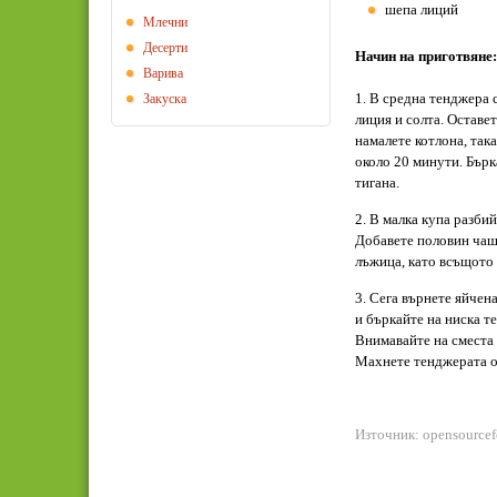
шепа лиций
Млечни
Десерти
Начин на приготвяне:
Варива
1. В средна тенджера 
Закуска
лиция и солта. Оставет
намалете котлона, така
около 20 минути. Бърка
тигана.
2. В малка купа разби
Добавете половин чаша
лъжица, като всъщото 
3. Сега върнете яйчен
и бъркайте на ниска т
Внимавайте на сместа 
Махнете тенджерата от
Източник: opensource