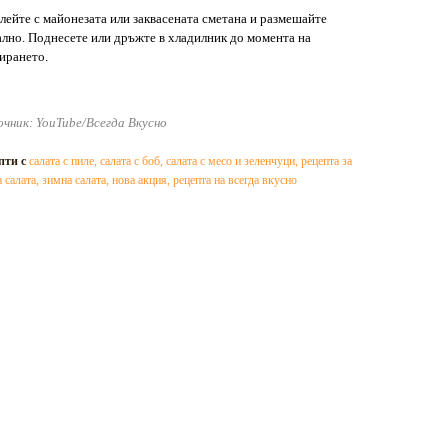
алейте с майонезата или заквасената сметана и размешайте
лно. Поднесете или дръжте в хладилник до момента на
ирането.
чник: YouTube/Всегда Вкусно
пти с
салата с пиле
,
салата с боб
,
салата с месо и зеленчуци
,
рецепта за
 салата
,
зимна салата
,
нова акция
,
рецепта на всегда вкусно