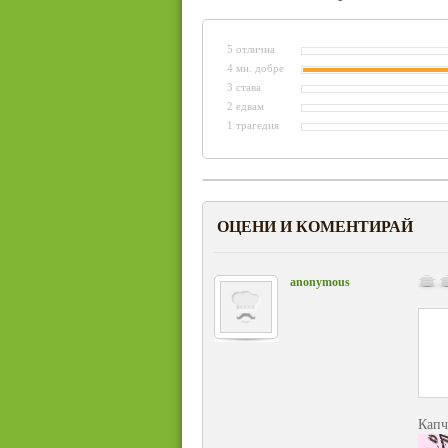
5 отлична
4 мн. добре
3 става
2 едвам
1 трагедия
ОЦЕНИ И КОМЕНТИРАЙ
anonymous
Капч