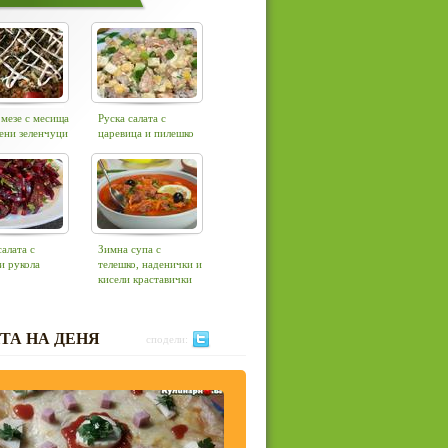
мезе с месища
Руска салата с
ени зеленчуци
царевица и пилешко
алата с
Зимна супа с
и рукола
телешко, наденички и
кисели краставички
ТА НА ДЕНЯ
сподели: