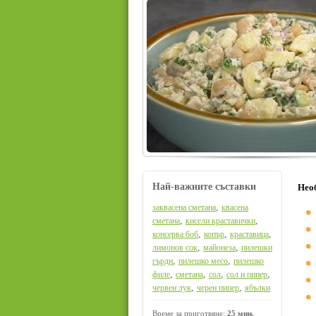
Най-важните съставки
Нео
,
заквасена сметана
квасена
,
,
сметана
кисели краставички
,
,
,
консерва боб
копър
краставица
,
,
лимонов сок
майонеза
пилешки
,
,
гърди
пилешко месо
пилешко
,
,
,
,
филе
сметана
сол
сол и пипер
,
,
червен лук
черен пипер
ябълки
Време за приготвяне:
25 мин.