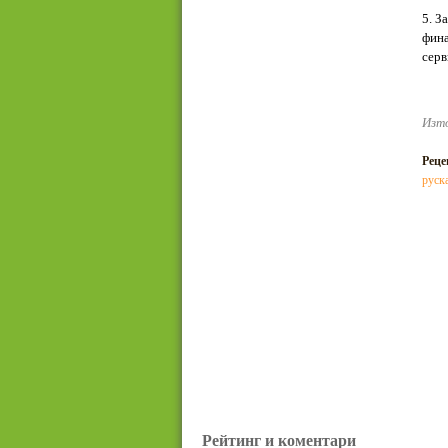
5. З
фина
серв
Изто
Реце
руска
Рейтинг и коментари