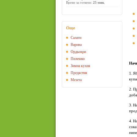
Време за готвене:
25 мин.
Още
Салати
Варива
Ордьоври
Пилешко
Начи
Зимна кухня
Предястия
1. Я
купа
Мезета
2. П
доба
3. Н
прод
4. Н
сока
пипе