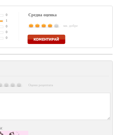
Средна оценка
0
1
мн. добре
0
0
Коментирай
0
Оцени рецептата
а: