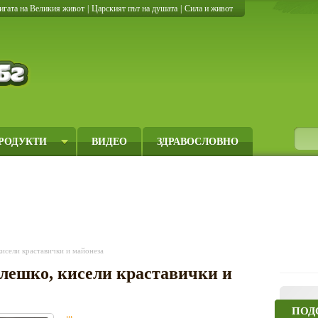
игата на Великия живот
|
Царският път на душата
|
Сила и живот
Кулинарно.бг
РОДУКТИ
ВИДЕО
ЗДРАВОСЛОВНО
кисели краставички и майонеза
илешко, кисели краставички и
ПОД