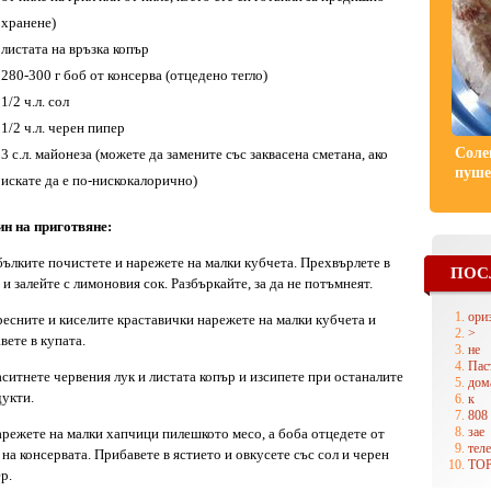
хранене)
листата на връзка копър
280-300 г боб от консерва (отцедено тегло)
1/2 ч.л. сол
1/2 ч.л. черен пипер
Соле
3 с.л. майонеза (можете да замените със заквасена сметана, ако
пуше
искате да е по-нискокалорично)
н на приготвяне:
бълките почистете и нарежете на малки кубчета. Прехвърлете в
ПОС
 и залейте с лимоновия сок. Разбъркайте, за да не потъмнеят.
ори
ресните и киселите краставички нарежете на малки кубчета и
>
вете в купата.
не
Пас
аситнете червения лук и листата копър и изсипете при останалите
дом
укти.
к
808
зае
арежете на малки хапчици пилешкото месо, а боба отцедете от
теле
 на консервата. Прибавете в ястието и овкусете със сол и черен
ТО
р.