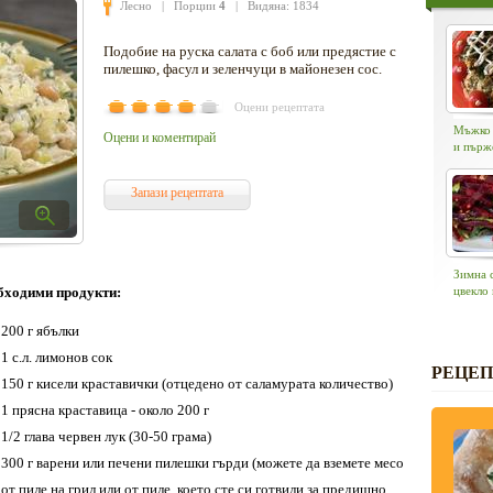
Лесно
| Порции
4
| Видяна: 1834
Подобие на руска салата с боб или предястие с
пилешко, фасул и зеленчуци в майонезен сос.
Оцени рецептата
Мъжко 
Оцени и коментирай
и пърж
Запази рецептата
Зимна с
бходими продукти:
цвекло 
200 г ябълки
1 с.л. лимонов сок
РЕЦЕП
150 г кисели краставички (отцедено от саламурата количество)
1 прясна краставица - около 200 г
1/2 глава червен лук (30-50 грама)
300 г варени или печени пилешки гърди (можете да вземете месо
от пиле на грил или от пиле, което сте си готвили за предишно