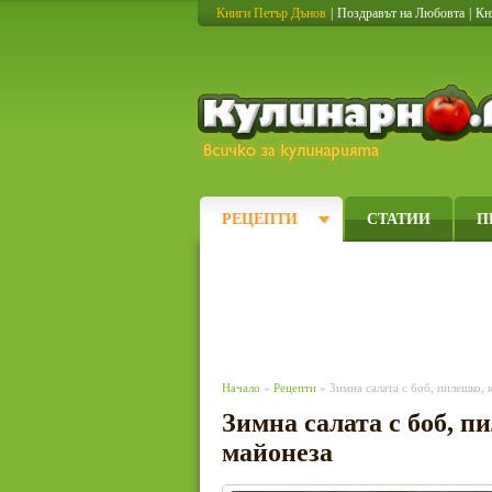
Книги Петър Дънов
|
Поздравът на Любовта
|
Кн
РЕЦЕПТИ
СТАТИИ
П
Начало
»
Рецепти
» Зимна салата с боб, пилешко, 
Зимна салата с боб, п
майонеза