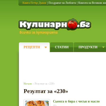
Книги Петър Дънов
|
Поздравът на Любовта
|
Книгата на Великия ж
Кулинарно
РЕЦЕПТИ
СТАТИИ
ПРОДУКТИ
Начало
» Резултат за «230»
Резултат за «230»
Сьомга в бира с чесън и масло