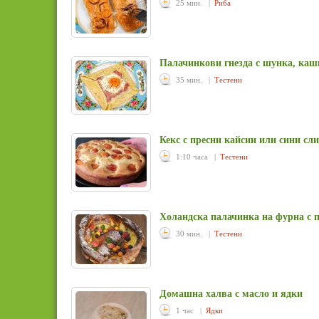
25 мин. |
Риба
Палачинкови гнезда с шунка, каш
35 мин. |
Тестени
Кекс с пресни кайсии или сини сл
1:10 часа |
Тестени
Холандска палачинка на фурна с 
30 мин. |
Тестени
Домашна халва с масло и ядки
1 час |
Ядки