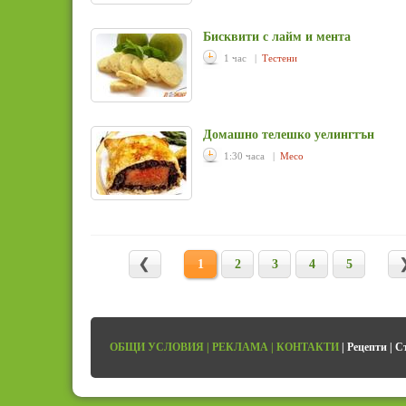
Бисквити с лайм и мента
1 час |
Тестени
Домашно телешко уелингтън
1:30 часа |
Месо
1
2
3
4
5
ОБЩИ УСЛОВИЯ
|
РЕКЛАМА
|
КОНТАКТИ
|
Рецепти
|
С