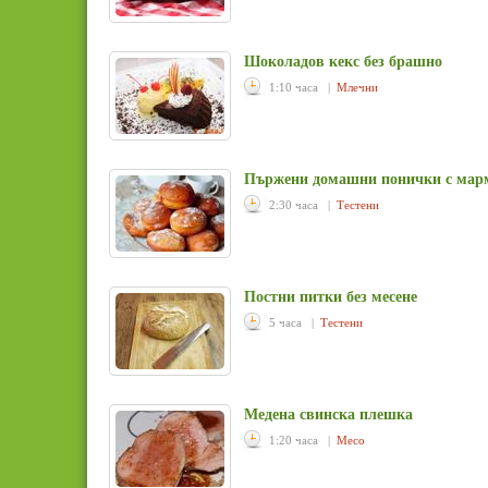
Шоколадов кекс без брашно
1:10 часа |
Млечни
Пържени домашни понички с мар
2:30 часа |
Тестени
Постни питки без месене
5 часа |
Тестени
Медена свинска плешка
1:20 часа |
Месо