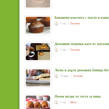
Бананови кексчета с масло и вани
1 час |
Тестени
Домашни меденки като от магази
1 час |
Тестени
Лесна и дърза домашна баница без
25 мин. |
Тестени
Печен хотдог от тесто за пица
1 час |
Месо