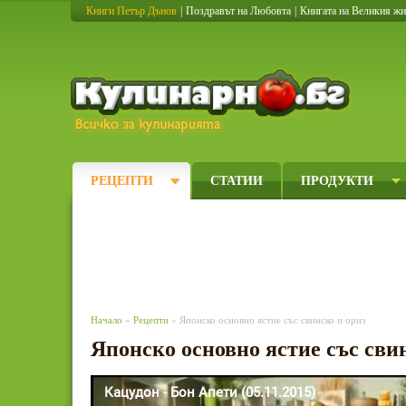
Книги Петър Дънов
|
Поздравът на Любовта
|
Книгата на Великия ж
Кулинарно
РЕЦЕПТИ
СТАТИИ
ПРОДУКТИ
Начало
»
Рецепти
» Японско основно ястие със свинско и ориз
Японско основно ястие със сви