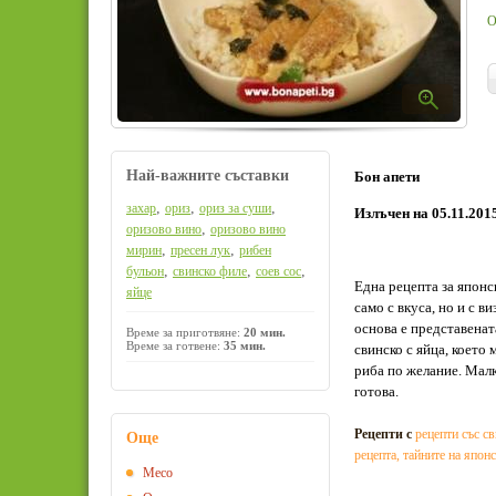
О
Най-важните съставки
Бон апети
,
,
,
захар
ориз
ориз за суши
Излъчен на 05.11.201
,
оризово вино
оризово вино
,
,
мирин
пресен лук
рибен
,
,
,
бульон
свинско филе
соев сос
Една рецепта за японс
яйце
само с вкуса, но и с в
основа е представенат
Време за приготвяне:
20 мин.
Време за готвене:
35 мин.
свинско с яйца, което 
риба по желание. Малк
готова.
Рецепти с
рецепти със с
Още
рецепта
,
тайните на япон
Месо