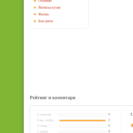
Основни
Японска кухня
Филми
Бон апети
Рейтинг и коментари
С
5 отлична
0
4 мн. добре
2
3 става
0
2 едвам
0