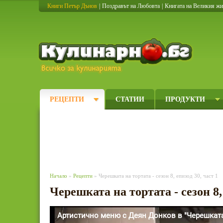
Книги Петър Дънов
|
Поздравът на Любовта
|
Книгата на Великия ж
Кулинарно
РЕЦЕПТИ
СТАТИИ
ПРОДУКТИ
Начало
»
Рецепти
» Черешката на тортата - сезон 8, епизод 30, част 1
Черешката на тортата - сезон 8,