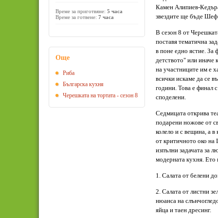
Камен Алипиев-Кедъра
Време за приготвяне:
5 часа
звездите ще бъде Шеф
Време за готвене:
7 часа
В сезон 8 от Черешка
поставя тематична зад
в поне едно ястие. За
Още
детството" или иначе к
на участниците им е х
Риба
всички искаме да се в
Българска кухня
години. Това е финал 
Черешката на тортата - сезон 8
споделени.
Седмицата открива те
подарени ножове от с
колело и с вещина, а в
от критичното око на
изпълни задачата за л
модерната кухня. Ето 
1. Салата от белени д
2. Салата от листни з
нюанса на слънчогледо
яйца и таен дресинг.