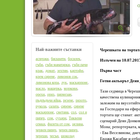
О
Най-важните съставки
Черешката на тортата,
,
,
,
аспержи
бисквити
босилек
Излъчен на 10.07.201
,
,
гъби
гъби манатарки
гъби пачи
,
,
,
,
Първа част
крак
домат
зехтин
картофи
,
,
крем сирене
лимонов сок
Готви актьорът Деян
,
,
,
лимонова кора
лук
маскарпоне
,
,
,
масло
мащерка
моркови
Тази седмица в Черешк
,
,
,
орехи
ориз
пармезан
качествена кулинарния
,
,
,
пъдпъдъчи яйца
резене
ризото
заложим на вкусотийте
,
,
,
рукола
салата
сирене
сирене
на Господари на ефира
,
,
,
маскарпоне
сметана
сол
сол и
тортата ще станат: акт
,
,
,
пипер
сом
сухари
Тиквени
сценарий Деян Донков;
,
,
,
семки
филета от сом
целина
Мона; репортерката, к
,
,
червен пипер
черен пипер
- Ева Веселинова; диет
,
,
череши
чесън
шоколад
Енджи Касабие и отбо