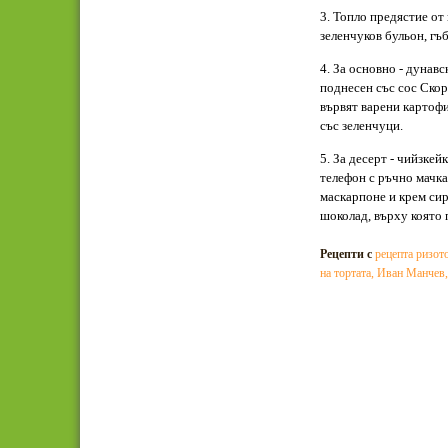
3. Топло предястие о
зеленчуков бульон, гъ
4. За основно - дунавс
поднесен със сос Скор
вървят варени картофи
със зеленчуци.
5. За десерт - чийзкей
телефон с ръчно мачка
маскарпоне и крем сире
шоколад, върху която 
Рецепти с
рецепта ризот
на тортата
,
Иван Манчев