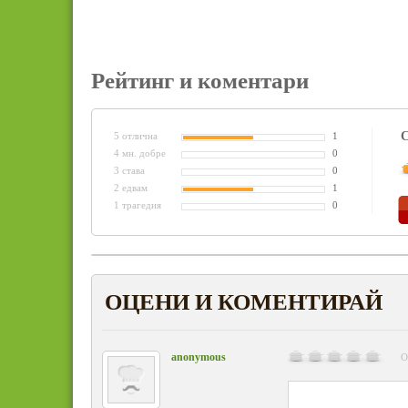
Рейтинг и коментари
С
5 отлична
1
4 мн. добре
0
3 става
0
2 едвам
1
1 трагедия
0
ОЦЕНИ И КОМЕНТИРАЙ
anonymous
О