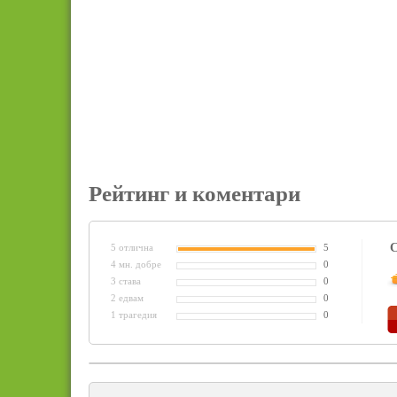
Рейтинг и коментари
С
5 отлична
5
4 мн. добре
0
3 става
0
2 едвам
0
1 трагедия
0