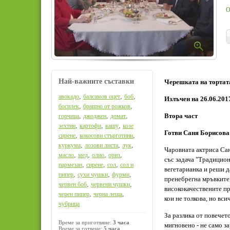
О
Най-важните съставки
Черешката на тортата 
,
,
,
авокадо
балсамов оцет
боб
Излъчен на 26.06.201
,
,
босилек
брашно от рожков
,
,
,
Втора част
горчица
джоджен
домат
,
,
,
зехтин
картофи
кашу
козе
Готви Саня Борисова
,
,
сирене
кокосови стърготини
,
,
,
куркума
лозови листа
лук
Чаровната актриса Са
,
,
,
,
масло
мед
олио
ориз
със задача "Традицион
,
,
,
пармезан
сирене
сол
сол и
вегетарианка и реши да
,
,
,
пипер
сухи чушки
фурми
пренебрегна мръвките, 
,
,
червен боб
червени чушки
висококачествените пр
,
,
черен пипер
черна леща
кои не толкова, но вси
чубрица
За разлика от повечет
Време за приготвяне:
3 часа
мигновено - не само з
Време за готвене:
5 часа