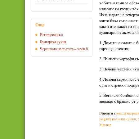
хобита и теми за обсъ
излагане на гледни то
Изненадата на вечерта 
които бяха съпричастни
Още
както и за какво си гов
кулинарният акомпани
Вегeтариански
Българска кухня
1. Доматена салата с б
горчица и зехтин.
Черешката на тортата - сезон 8
2. Пълнени картофи съ
3. Печени червени чуш
4. Лозови сармички с 
ориз и странни подпра
5. Вегански бонбони о
авокадо с брашно от р
Рецепти с
как да направ
рецепта пълнени чушки
,
Манчев