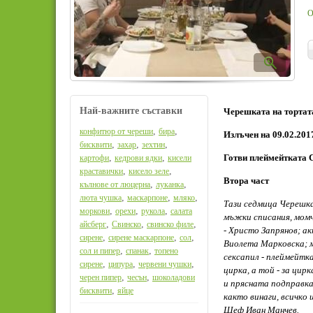
О
Най-важните съставки
Черешката на тортата 
,
,
конфитюр от череши
бира
Излъчен на 09.02.2017
,
,
,
бисквити
захар
зехтин
,
,
Готви плеймейтката 
картофи
кедрови ядки
кисели
,
,
краставички
кисело зеле
Втора част
,
,
кълнове от люцерна
луканка
,
,
,
люта чушка
маскарпоне
мляко
Тази седмица Черешк
,
,
,
моркови
орехи
рукола
салата
мъжки списания, момч
,
,
,
айсберг
Свинско
свинско филе
- Христо Запрянов; а
,
,
,
сирене
сирене маскарпоне
сол
Виолета Марковска; м
,
,
сол и пипер
спанак
топено
сексапил - плеймейтк
,
,
,
сирене
ципура
червени чушки
цирка, а той - за цир
,
,
черен пипер
чесън
шоколадови
и прясната подправка 
,
бисквити
яйце
както винаги, всичко 
Шеф Иван Манчев.