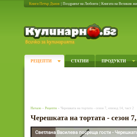
Книги Петър Дънов
|
Поздравът на Любовта
|
Книгата на Великия ж
Кулинарно
РЕЦЕПТИ
СТАТИИ
ПРОДУКТИ
Начало
»
Рецепти
» Черешката на тортата - сезон 7, епизод 14, част 2
Черешката на тортата - сезон 7,