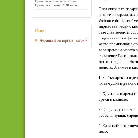
Време за приготвяне:
2 часа
Време за готвене:
2:30 часа
След епичното пазарув
вече се е вкарала във
Welcome drink, плейме
маринован чесън с кис
Още
разчупва вечерта, осо
подменен с гола фотосе
Черешката на тортата - сезон 7
които преминават в сп
това време на масата 
съжаление Галин колко
която тя сервира. Но 
менюто. А вижте и как
1. За българско посрещ
люта чушка и дъвки с 
2. Хрупкава шарена сал
орехи и кълнове.
3. Ордьовър от солени
червени чушки, сирене
4. Една набързо изпеч
месо.