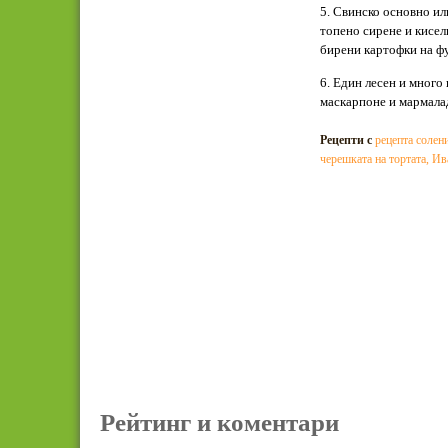
5. Свинско основно ил
топено сирене и кисел
бирени картофки на фу
6. Един лесен и много
маскарпоне и мармала
Рецепти с
рецепта солен
черешката на тортата
,
Ив
Рейтинг и коментари