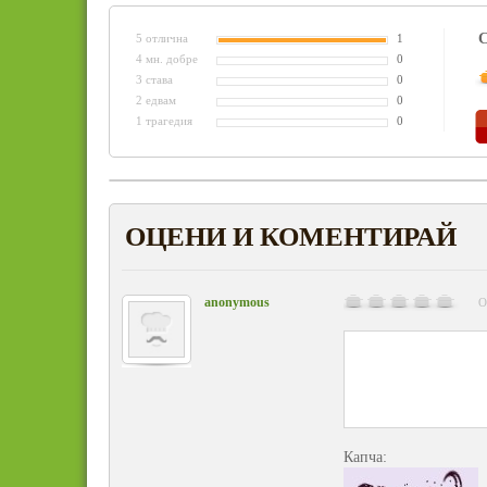
С
5 отлична
1
4 мн. добре
0
3 става
0
2 едвам
0
1 трагедия
0
ОЦЕНИ И КОМЕНТИРАЙ
anonymous
О
Капча: