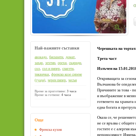
О
Най-важните съставки
Черешката на тортат
,
,
,
авокадо
бисквити
домат
Трета част
,
,
,
,
захар
зехтин
орехи
скариди
,
,
,
Излъчен на 15.01.201
сол
сол и пипер
спагети
,
тиквички
френско козе сирене
Откриващата за сезона
,
,
(гуада)
черен пипер
чесън
Вълчанова бе опеделен
Причините за това - п
Време за приготвяне:
3 часа
Време за готвене:
4 часа
и въображение в менют
готвенето на храната 
една богата и претруп
Оказа се, че решениет
Още
не се връзва с общите
гостите е с алергия къ
Френска кухня
непоносимост. Изненад