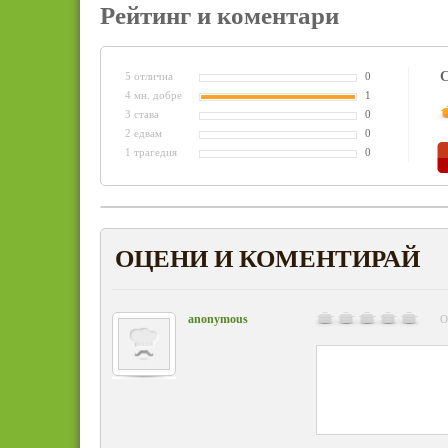
Рейтинг и коментари
С
5 отлична
0
4 мн. добре
1
3 става
0
2 едвам
0
1 трагедия
0
ОЦЕНИ И КОМЕНТИРАЙ
anonymous
О