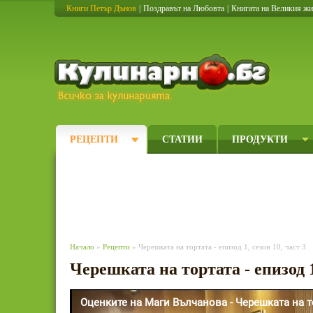
Книги Петър Дънов
|
Поздравът на Любовта
|
Книгата на Великия ж
Кулинарно
РЕЦЕПТИ
СТАТИИ
ПРОДУКТИ
Начало
»
Рецепти
» Черешката на тортата - епизод 1, сезон 10, част 3
Черешката на тортата - епизод 1