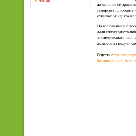
Филми
желания не се нрави н
замърсява природата и
отказват от идеята же
Но все пак има и плюсо
дали сплотяването пок
заключителната част з
домакинята получи сво
Рецепти с
френски рецеп
бисквитена торта
,
черешк