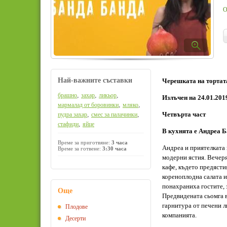
О
Най-важните съставки
Черешката на тортата,
,
,
,
брашно
захар
ликьор
Излъчен на 24.01.201
,
,
мармалад от боровинки
мляко
,
,
Четвърта част
пудра захар
смес за палачинки
,
стафиди
яйце
В кухнята е Андреа 
Време за приготвяне:
3 часа
Андреа и приятелката 
Време за готвене:
3:30 часа
модерни ястия. Вечеря
кафе, където предясти
кореноплодна салата и
понахраниха гостите, 
Още
Предвидената сьомга в
гарнитура от печени л
Плодове
компанията.
Десерти