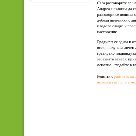
Сега разговорите се н
Андреа е склонна да с
разговори се появява 
дебели палачинки с ли
плодово сладко и прес
настроение.
Градусът се вдига и о
всеки получава личен 
гравирано индивидуал
забавната вечеря, при
основно - гледайте в та
Рецепти с
рецепта за па
черешката на тортата
,
чер