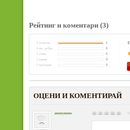
Рейтинг и коментари
(3)
С
5 отлична
1
4 мн. добре
0
3 става
0
2 едвам
0
1 трагедия
0
ОЦЕНИ И КОМЕНТИРАЙ
anonymous
О