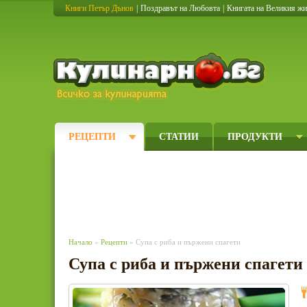
Книги Петър Дънов
|
Поздравът на Любовта
|
Книгата на Великия ж
Кулинарно
РЕЦЕПТИ
СТАТИИ
ПРОДУКТИ
Начало
»
Рецепти
» Супа с риба и пържени спагети
Супа с риба и пържени спагети