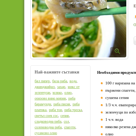
Е
О
Най-важните съставки
Необходими продукт
,
,
,
бял пипер
бяла риба
вода
100 г нарязана н
,
,
джинджифил
захар
микс от
пържени спагети,
,
,
,
зеленчуци
мляко
олио
сушена сепия
,
оризово вино мирин
риба
,
,
барамунди
риба писия
риба
1/3 ч.ч. евапорир
,
,
,
платика
риба тон
риба треска
зеленчуци по изб
,
,
светъл соев сос
сепия
1 ч.ч. вода
,
,
сладководна риба
сол
няколко резена 
,
,
соленоводна риба
спагети
сусамово олио
олио