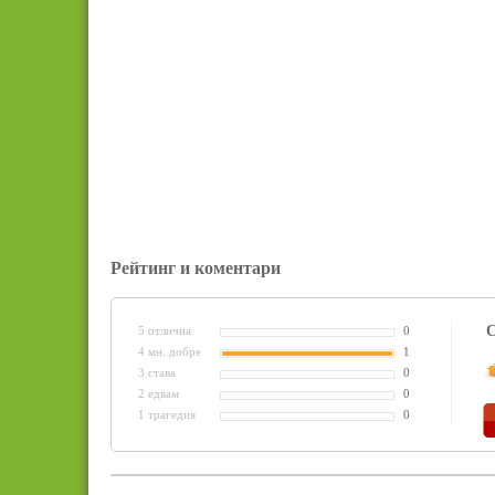
Рейтинг и коментари
С
5 отлична
0
4 мн. добре
1
3 става
0
2 едвам
0
1 трагедия
0