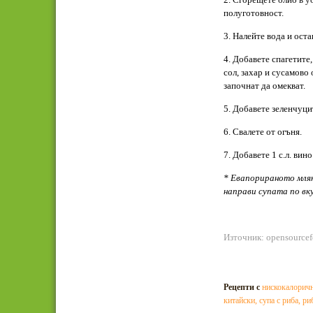
полуготовност.
3. Налейте вода и оста
4. Добавете спагетите
сол, захар и сусамово 
започнат да омекват.
5. Добавете зеленчуцит
6. Свалете от огъня.
7. Добавете 1 с.л. вин
* Евапорираното мляк
направи супата по вку
Източник: opensource
Рецепти с
нискокалоричн
китайски
,
супа с риба
,
ри