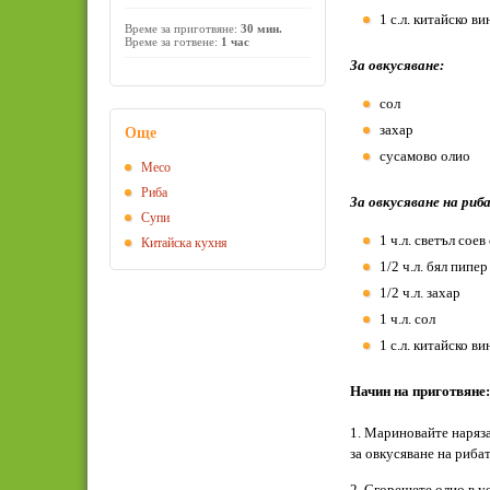
1 с.л. китайско ви
Време за приготвяне:
30 мин.
Време за готвене:
1 час
За овкусяване:
сол
захар
Още
сусамово олио
Месо
Риба
За овкусяване на риб
Супи
1 ч.л. светъл соев
Китайска кухня
1/2 ч.л. бял пипер
1/2 ч.л. захар
1 ч.л. сол
1 с.л. китайско ви
Начин на приготвяне:
1. Мариновайте наряз
за овкусяване на рибат
2. Сгорещете олио в 