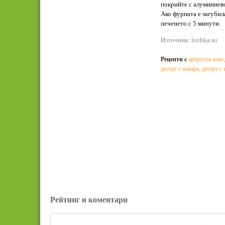
покрийте с алуминиево
Ако фурната е загубил
печенето с 5 минути.
Източник: lozhka.su
Рецепти с
цитрусов кекс
десерт с извара
,
десерт с
Рейтинг и коментари