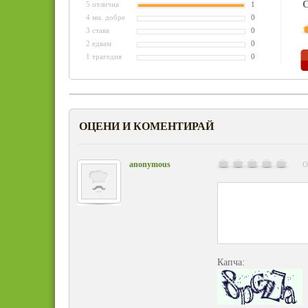
С
5 отлична
1
4 мн. добре
0
3 става
0
2 едвам
0
1 трагедия
0
ОЦЕНИ И КОМЕНТИРАЙ
anonymous
О
Капча: