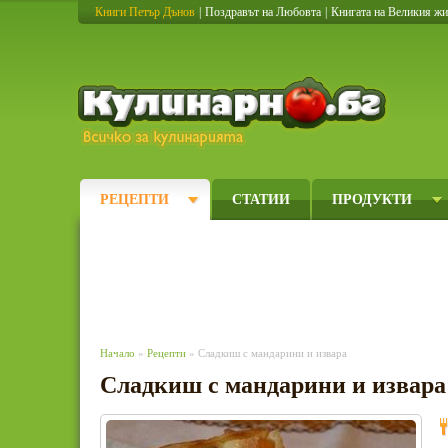
Книги Петър Дънов
|
Поздравът на Любовта
|
Книгата на Великия ж
Кулинарно
РЕЦЕПТИ
СТАТИИ
ПРОДУКТИ
Начало
»
Рецепти
» Сладкиш с мандарини и извара
Сладкиш с мандарини и извара