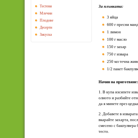
Тестени
За плънката:
Млечни
3 яйца
Плодове
600 г пресни ман
Десерти
1 лимон
Закуска
100 г масло
150 г захар
750 г извара
250 мл течна жив
1/2 пакет бакпулв
Начин на приготвяне:
1. В купа изсипете изв
олиото и разбийте отн
да я минете през цедка
2. Добавете в изварата
вкарайте захарта, пос
смесено с бакпулвера
тесто.