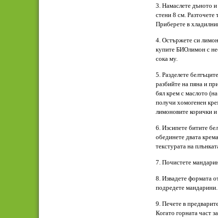
3. Намаслете дъното и 
стени 8 см. Разточете 
Приберете в хладилник
4. Остържете си лимон
купите БИОлимон с нео
сока му.
5. Разделете белтъцит
разбийте на пяна и пр
бял крем с маслото (на
получи хомогенен крем
лимоновите корички и 
6. Изсипете битите бе
обединете двата крема
текстурата на плънкат
7. Почистете мандарин
8. Извадете формата от
подредете мандарини.
9. Печете в предварите
Когато горната част з