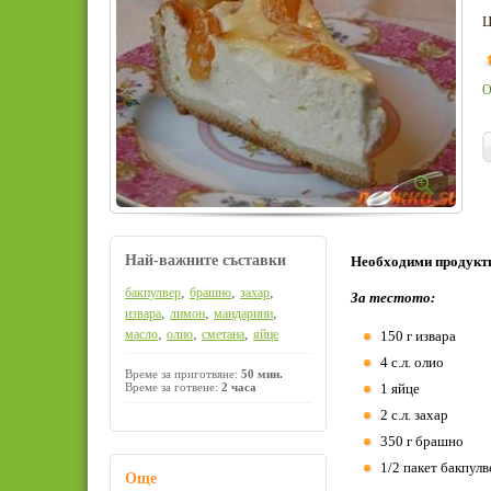
Ц
О
Най-важните съставки
Необходими продукт
,
,
,
бакпулвер
брашно
захар
За тестото:
,
,
,
извара
лимон
мандарини
,
,
,
масло
олио
сметана
яйце
150 г извара
4 с.л. олио
Време за приготвяне:
50 мин.
Време за готвене:
2 часа
1 яйце
2 с.л. захар
350 г брашно
1/2 пакет бакпулве
Още