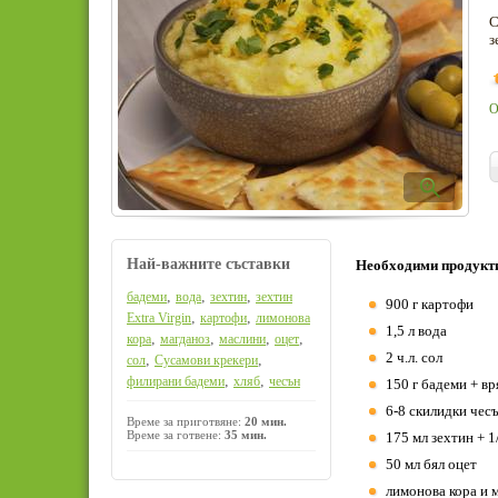
С
з
О
Най-важните съставки
Необходими продукт
,
,
,
бадеми
вода
зехтин
зехтин
900 г картофи
,
,
Extra Virgin
картофи
лимонова
1,5 л вода
,
,
,
,
кора
магданоз
маслини
оцет
2 ч.л. сол
,
,
сол
Сусамови крекери
,
,
филирани бадеми
хляб
чесън
150 г бадеми + вр
6-8 скилидки чес
Време за приготвяне:
20 мин.
Време за готвене:
35 мин.
175 мл зехтин + 1/
50 мл бял оцет
лимонова кора и 