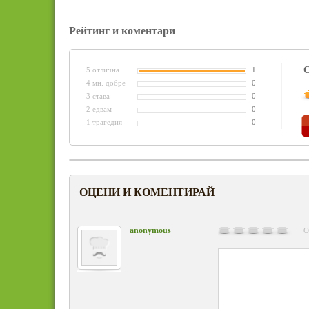
Рейтинг и коментари
С
5 отлична
1
4 мн. добре
0
3 става
0
2 едвам
0
1 трагедия
0
ОЦЕНИ И КОМЕНТИРАЙ
anonymous
О