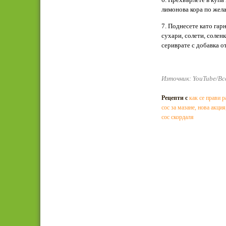
лимонова кора по жела
7. Поднесете като гарн
сухари, солети, солен
сериврате с добавка о
Източник: YouTube/Вс
Рецепти с
как се прави р
сос за мазане
,
нова акция
сос скордаля