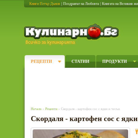
Книги Петър Дънов
|
Поздравът на Любовта
|
Книгата на Великия ж
Кулинарно
РЕЦЕПТИ
СТАТИИ
ПРОДУКТИ
Начало
»
Рецепти
» Скордаля - картофен сос с ядки и чесън
Скордаля - картофен сос с ядки