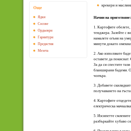
крекери и маслин
Още
Ядки
Начин на приготвяне:
Сосове
1. Картофите обелете,
Ордьоври
тенджера. Залейте с во
Гарнитури
намалете огъня на умер
минути докато омекна
Предястия
Мезета
2. Ако използвате баде
оставете да покиснат. 
За да си спестите таз
бланширани бадеми. О
чопъра.
3. Добавете скилидкит
получаването на гъста
4. Картофите отцедете
електрическа мачкалка
5. Изсипетте смлените
разбъркайте хубаво со
6. Прехвърлете в купа