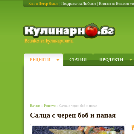
Книги Петър Дънов
|
Поздравът на Любовта
|
Книгата на Великия ж
Кулинарно
РЕЦЕПТИ
СТАТИИ
ПРОДУКТИ
Начало
»
Рецепти
» Салца с черен боб и папая
Салца с черен боб и папая