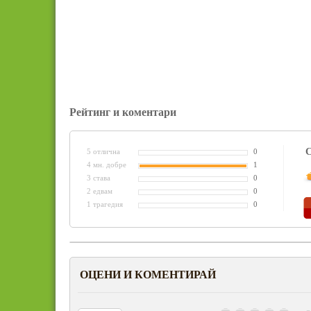
Рейтинг и коментари
С
5 отлична
0
4 мн. добре
1
3 става
0
2 едвам
0
1 трагедия
0
ОЦЕНИ И КОМЕНТИРАЙ