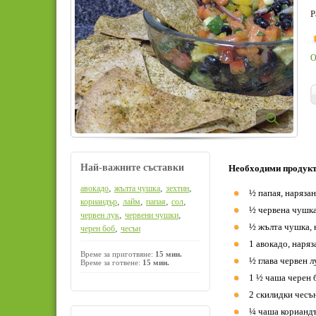
Р
О
Най-важните съставки
Необходими продукт
,
,
,
авокадо
жълта чушка
зехтин
½ папая, нарязан
,
,
,
,
кориандър
лайм
папая
сол
½ червена чушка
,
,
червен лук
червени чушки
½ жълта чушка, 
,
черен боб
чесън
1 авокадо, наряз
Време за приготвяне:
15 мин.
½ глава червен л
Време за готвене:
15 мин.
1 ½ чаша черен б
2 скилидки чесъ
¼ чаша корианд