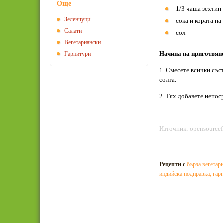
Още
1/3 чаша зехтин
Зеленчуци
сока и кората на
Салати
сол
Вегeтариански
Начина на приготвян
Гарнитури
1. Смесете всички съст
солта.
2. Тях добавете непос
Източник: opensource
Рецепти с
бърза вегетар
индийска подправка
,
гар