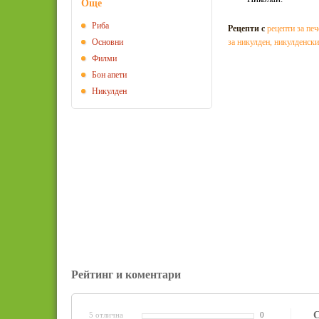
Още
Риба
Рецепти с
рецепти за печ
Основни
за никулден
,
никулденски
Филми
Бон апети
Никулден
Рейтинг и коментари
С
5 отлична
0