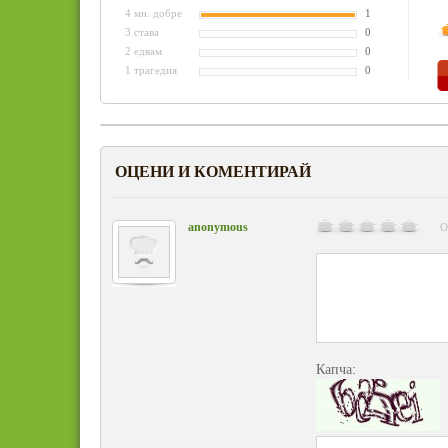
4 мн. добре
1
3 става
0
2 едвам
0
1 трагедия
0
ОЦЕНИ И КОМЕНТИРАЙ
anonymous
О
Капча: