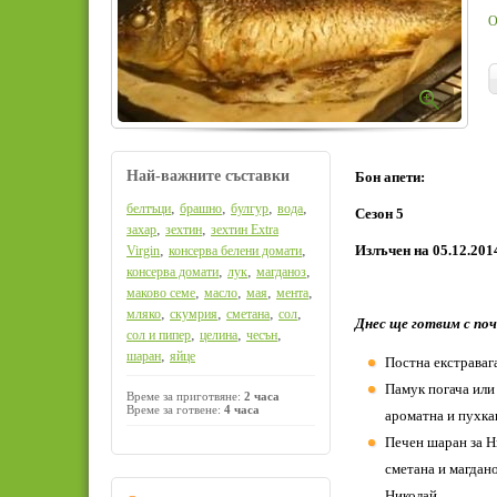
О
Най-важните съставки
Бон апети:
,
,
,
,
белтъци
брашно
булгур
вода
Сезон 5
,
,
захар
зехтин
зехтин Extra
,
,
Излъчен на 05.12.201
Virgin
консерва белени домати
,
,
,
консерва домати
лук
магданоз
,
,
,
,
маково семе
масло
мая
мента
,
,
,
,
мляко
скумрия
сметана
сол
Днес ще готвим с по
,
,
,
сол и пипер
целина
чесън
,
шаран
яйце
Постна екстраваг
Памук погача или
Време за приготвяне:
2 часа
Време за готвене:
4 часа
ароматна и пухкав
Печен шаран за Н
сметана и магдано
Николай.