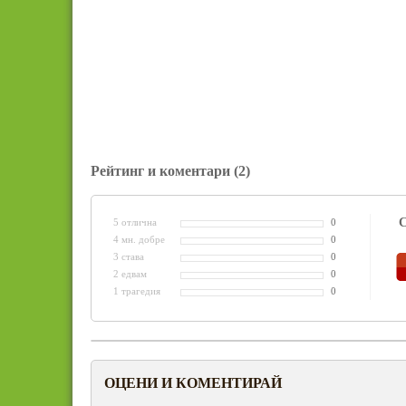
Рейтинг и коментари
(2)
С
5 отлична
0
4 мн. добре
0
3 става
0
2 едвам
0
1 трагедия
0
ОЦЕНИ И КОМЕНТИРАЙ