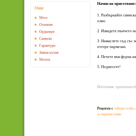
Начин на приготвяне:
Още
1. Разбъркайте свинск
Месо
олио.
Основни
2. Извадете пънчето на
Ордьоври
Свинско
3. Намаслете съд със 
Гарнитури
отгоре пармезан.
Зимна кухня
4. Печете във фурна на
Мезета
5. Поднесете!
Източник: opensource
Рецепти с
гъбени гозби
,
за червено вино