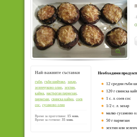
П
О
Най-важните съставки
Необходими продукт
,
,
,
гъби
гъби шийтаке
захар
12 средни гъби ш
,
,
зеленчуково олио
зехтин
120 г свинска кай
,
,
кайма
настърган пармезан
1 с. л. соев сос
,
,
пармезан
свинска кайма
соев
,
сос
сусамово олио
1/2 с. л. захар
малко сусамово о
Време за приготвяне:
15 мин.
Време за готвене:
35 мин.
50 г пармезан
зехтин или зелен