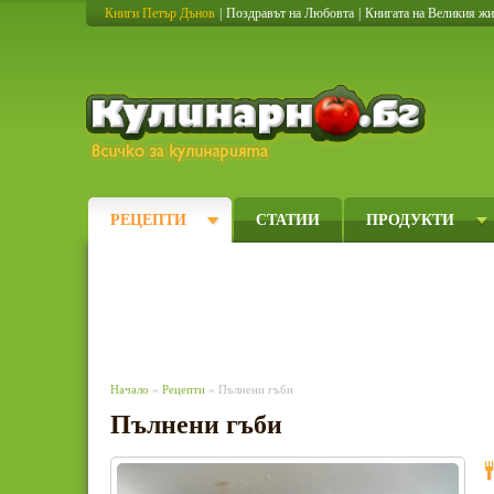
Книги Петър Дънов
|
Поздравът на Любовта
|
Книгата на Великия ж
Кулинарно
РЕЦЕПТИ
СТАТИИ
ПРОДУКТИ
Начало
»
Рецепти
» Пълнени гъби
Пълнени гъби