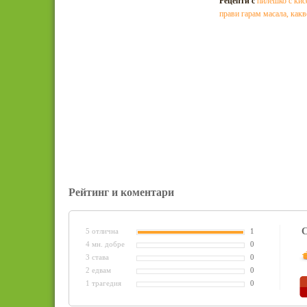
Рецепти с
пилешко с кис
прави гарам масала
,
какв
Рейтинг и коментари
С
5 отлична
1
4 мн. добре
0
3 става
0
2 едвам
0
1 трагедия
0