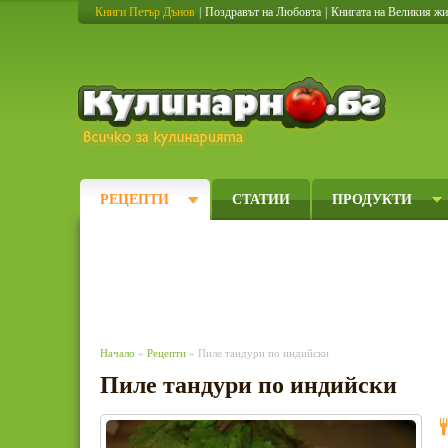
Книги Петър Дънов
|
Поздравът на Любовта
|
Книгата на Великия ж
Кулинарно
РЕЦЕПТИ
СТАТИИ
ПРОДУКТИ
Начало
»
Рецепти
» Пиле тандури по индийски
Пиле тандури по индийски