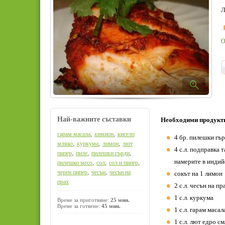
Л
О
Най-важните съставки
Необходими продукт
,
,
гарам масала
кимион
кисело
4 бр. пилешки гър
,
,
,
мляко
куркума
лимон
лют
4 с.л. подправка 
,
,
,
пипер
пиле
пилешки гърди
намерите в индий
,
,
,
пилешко месо
сол
сол и пипер
,
,
черен пипер
чесън
чесън на
сокът на 1 лимон
прах
2 с.л. чесън на пр
1 с.л. куркума
Време за приготвяне:
25 мин.
Време за готвене:
45 мин.
1 с.л. гарам масал
1 с.л. лют едро с