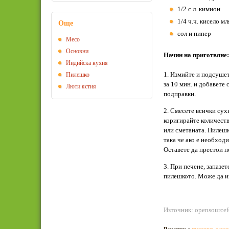
1/2 с.л. кимион
1/4 ч.ч. кисело м
Още
сол и пипер
Месо
Основни
Начин на приготвяне:
Индийска кухня
1. Измийте и подсушет
Пилешко
за 10 мин. и добавете 
Люти ястия
подправки.
2. Смесете всички сух
коригирайте количеств
или сметаната. Пилешк
така че ако е необход
Оставете да престои по
3. При печене, запазет
пилешкото. Може да и
Източник: opensource