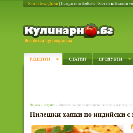
Книги Петър Дънов
|
Поздравът на Любовта
|
Книгата на Великия ж
Кулинарно
РЕЦЕПТИ
СТАТИИ
ПРОДУКТИ
Начало
»
Рецепти
» Пилешки хапки по индийски с кисело мляко и ориз
Пилешки хапки по индийски с 