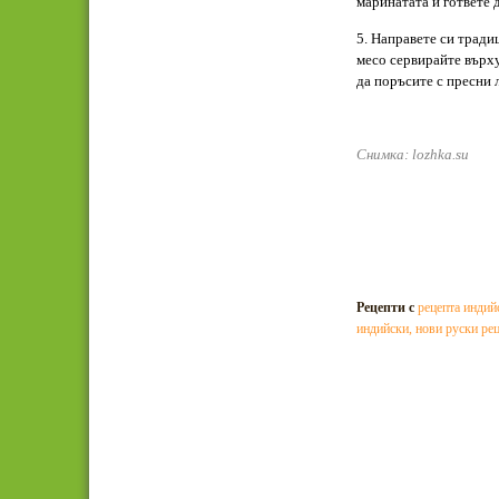
маринатата и гответе 
5. Направете си тради
месо сервирайте върху
да поръсите с пресни 
Снимка: lozhka.su
Рецепти с
рецепта индий
индийски
,
нови руски ре