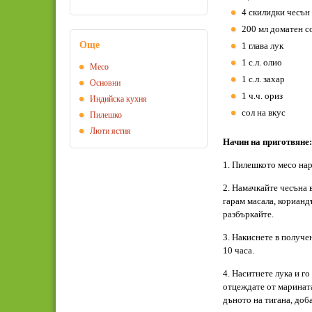
4 скилидки чесън
200 мл доматен с
Още
1 глава лук
1 с.л. олио
Месо
1 с.л. захар
Основни
1 ч.ч. ориз
Индийска кухня
сол на вкус
Пилешко
Люти ястия
Начин на приготвяне:
1. Пилешкото месо нар
2. Намачкайте чесъна 
гарам масала, корианд
разбъркайте.
3. Накиснете в получе
10 часа.
4. Наситнете лука и го
отцеждате от марината
дъното на тигана, доба