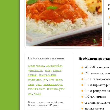
И
к
О
Най-важните съставки
Необходими продукт
,
,
гарам масала
джинджифил
450-500 г пилешк
,
,
,
доматен сос
захар
канела
200 мл кисело мл
,
,
кимион
кисело мляко
1 с.л. гарам масал
,
,
,
кориандър
лук
лют пипер
,
,
,
олио
ориз
пилешки гърди
1 ч.л. кориандър 
,
,
пилешко месо
пилешко филе
1 ч.л. рендосан 
,
сол
чесън
1/2 ч.л. кимион
лют пипер на вку
Време за приготвяне:
40 мин.
Време за готвене:
45 мин.
щипка канела