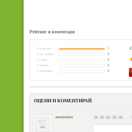
Рейтинг и коментари
С
5 отлична
1
4 мн. добре
0
3 става
0
2 едвам
0
1 трагедия
0
ОЦЕНИ И КОМЕНТИРАЙ
anonymous
О