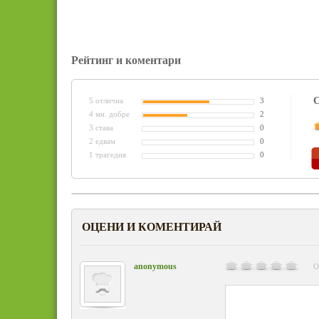
Рейтинг и коментари
С
5 отлична
3
4 мн. добре
2
3 става
0
2 едвам
0
1 трагедия
0
ОЦЕНИ И КОМЕНТИРАЙ
anonymous
О