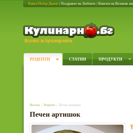
Книги Петър Дънов
|
Поздравът на Любовта
|
Книгата на Великия ж
Кулинарно
РЕЦЕПТИ
СТАТИИ
ПРОДУКТИ
Начало
»
Рецепти
» Печен артишок
Печен артишок