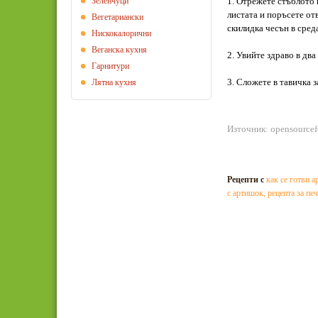
Зеленчуци
1. Отрежете стъблото 
листата и поръсете от
Вегeтариански
скилидка чесън в сред
Нискокалорични
Веганска кухня
2. Увийте здраво в два
Гарнитури
3. Сложете в тавичка з
Лятна кухня
Източник: opensource
Рецепти с
как се готви 
с артишок
,
рецепта за пе