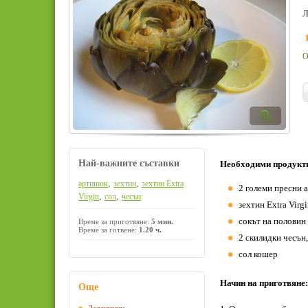
Л
О
Най-важните съставки
Необходими продукт
,
,
артишок
зехтин
зехтин Extra
2 големи пресни 
,
,
Virgin
сол
чесън
зехтин Extra Virg
сокът на половин
Време за приготвяне:
5 мин.
Време за готвене:
1.20 ч.
2 скилидки чесън,
сол кошер
Начин на приготвяне:
Още