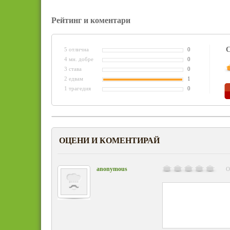
Рейтинг и коментари
С
5 отлична
0
4 мн. добре
0
3 става
0
2 едвам
1
1 трагедия
0
ОЦЕНИ И КОМЕНТИРАЙ
anonymous
О