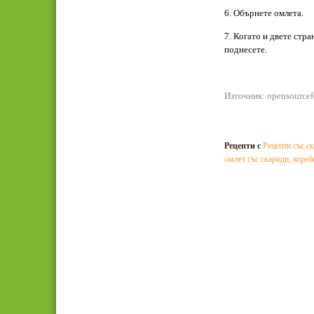
6. Обърнете омлета.
7. Когато и двете стра
поднесете.
Източник: opensource
Рецепти с
Рецепти със с
омлет със скариди
,
корей