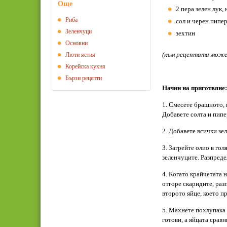
Още
2 пера зелен лук,
Риба
сол и черен пипер
Зеленчуци
зехтин
Основни
(към рецептата може
Люти ястия
Корейска кухня
Бързи рецепти
Начин на приготвяне:
1. Смесете брашното, 
Добавете солта и пипе
2. Добавете всички зе
3. Загрейте олио в гол
зеленчуците. Разпреде
4. Когато крайчетата 
отгоре скаридите, раз
второто яйце, което п
5. Махнете похлупака 
готови, а яйцата срав