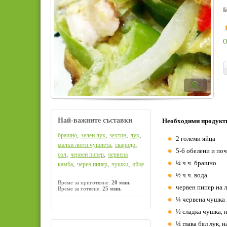
Б
О
Най-важните съставки
Необходими продукт
,
,
,
,
брашно
зелен лук
зехтин
лук
2 големи яйца
,
,
малки люти чушлета
скариди
5-6 обелени и по
,
,
сол
червен пипер
червена
¼ ч.ч. брашно
,
,
,
камба
черен пипер
чушки
яйце
½ ч.ч. вода
Време за приготвяне:
20 мин.
червен пипер на 
Време за готвене:
25 мин.
¼ червена чушка 
½ сладка чушка, 
¼ глава бял лук, 