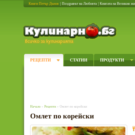
Книги Петър Дънов
|
Поздравът на Любовта
|
Книгата на Великия ж
Кулинарно
РЕЦЕПТИ
СТАТИИ
ПРОДУКТИ
Начало
»
Рецепти
» Омлет по корейски
Омлет по корейски