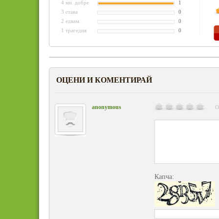
4 мн. добре
1
3 става
0
2 едвам
0
1 трагедия
0
ОЦЕНИ И КОМЕНТИРАЙ
anonymous
О
Капча: