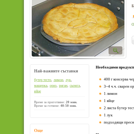
Б
О
Необходими продукт
Най-важните съставки
400 г консерва че
,
,
,
бутер тесто
лимон
лук
,
,
,
,
мащерка
ориз
риган
сьомга
3~4 ч.ч. сварен о
яйце
1 лимон
1 яйце
Време за приготвяне:
20 мин.
Време за готвене:
40-50 мин.
2 листа бутер тес
1 лук
подходящи пресни
Още