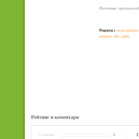
Източник: opensource
Рецепти с
лесни рецепти 
рецепти
,
пай с риба
Рейтинг и коментари
С
5 отлична
0