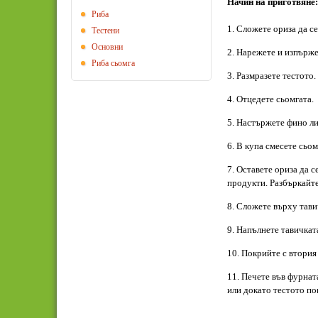
Начин на приготвяне:
Риба
1. Сложете ориза да се
Тестени
Основни
2. Нарежете и изпърже
Риба сьомга
3. Размразете тестото.
4. Отцедете сьомгата.
5. Настържете фино ли
6. В купа смесете сьом
7. Оставете ориза да с
продукти. Разбъркайте
8. Сложете върху тави
9. Напълнете тавичкат
10. Покрийте с втория 
11. Печете във фурната
или докато тестото по