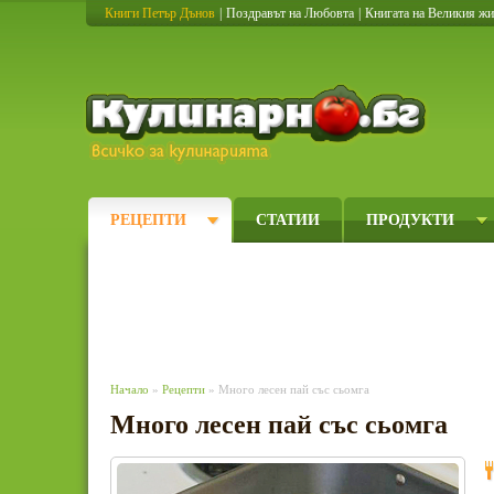
Книги Петър Дънов
|
Поздравът на Любовта
|
Книгата на Великия ж
Кулинарно
РЕЦЕПТИ
СТАТИИ
ПРОДУКТИ
Начало
»
Рецепти
» Много лесен пай със сьомга
Много лесен пай със сьомга