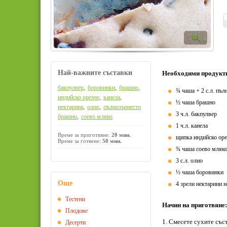
Най-важните съставки
Необходими продукт
,
,
,
бакпулвер
боровинки
брашно
¾ чаша + 2 с.л. пъ
,
,
индийско орехче
канела
½ чаша брашно
,
,
нектарина
олио
пълнозърнесто
3 ч.л. бакпулвер
,
брашно
соево мляко
1 ч.л. канела
Време за приготвяне:
20 мин.
щипка индийско оре
Време за готвене:
50 мин.
¾ чаша соево мляко
3 с.л. олио
½ чаша боровинки
Още
4 зрели нектарини н
Тестени
Начин на приготвяне:
Плодове
1. Смесете сухите със
Десерти