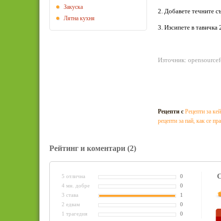
Закуска
2. Добавете течните с
Лятна кухня
3. Изсипете в тавичка 
Източник: opensource
Рецепти с
Рецепти за ке
рецепти за пай
,
как се пр
Рейтинг и коментари
(2)
С
5 отлична
0
4 мн. добре
0
3 става
1
2 едвам
0
1 трагедия
0