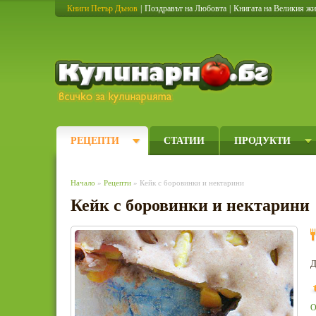
Книги Петър Дънов
|
Поздравът на Любовта
|
Книгата на Великия ж
Кулинарно
РЕЦЕПТИ
СТАТИИ
ПРОДУКТИ
Начало
»
Рецепти
» Кейк с боровинки и нектарини
Кейк с боровинки и нектарини
Д
О