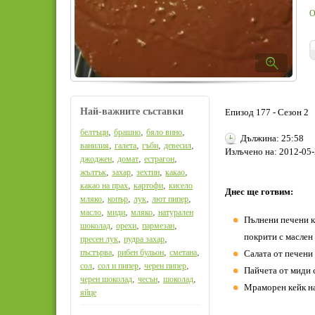
О
Най-важните съставки
Епизод 177 - Сезон 2
,
,
,
белтъци
брашно
бяло вино
Дължина: 25:58
,
,
,
,
ванилия
галета
гъби
девесил
Излъчено на: 2012-05-
,
,
,
джоджен
домат
естрагон
,
,
,
,
жълтък
захар
зехтин
какао
,
,
какао на прах
картофи
кисело
Днес ще готвим:
,
,
,
,
мляко
копър
лук
лют пипер
,
,
,
масло
миди
мляко
натурален
Пълнени печени ка
,
,
,
шоколад
орехи
пармезан
покрити с маслен 
,
,
пресен лук
пудра захар
,
,
,
пъстърва
рибен бульон
сметана
Салата от печени 
,
,
,
сол
сол и пипер
черен пипер
Пайчета от миди с
,
,
,
черен шоколад
чесън
шоколад
Мраморен кейк на
яйце