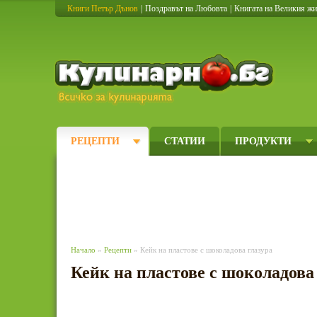
Книги Петър Дънов
|
Поздравът на Любовта
|
Книгата на Великия ж
Кулинарно
РЕЦЕПТИ
СТАТИИ
ПРОДУКТИ
Начало
»
Рецепти
» Кейк на пластове с шоколадова глазура
Кейк на пластове с шоколадова