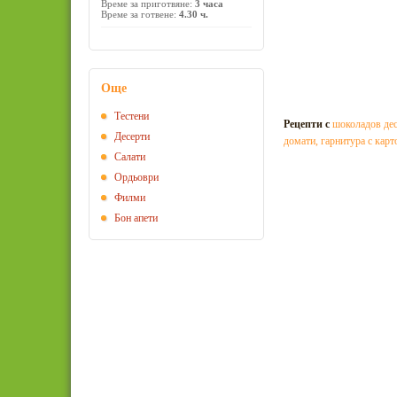
Време за приготвяне:
3 часа
Време за готвене:
4.30 ч.
Още
Тестени
Рецепти с
шоколадов дес
Десерти
домати
,
гарнитура с кар
Салати
Ордьоври
Филми
Бон апети