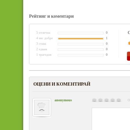
Рейтинг и коментари
С
5 отлична
0
4 мн. добре
1
3 става
0
2 едвам
0
1 трагедия
0
ОЦЕНИ И КОМЕНТИРАЙ
anonymous
О