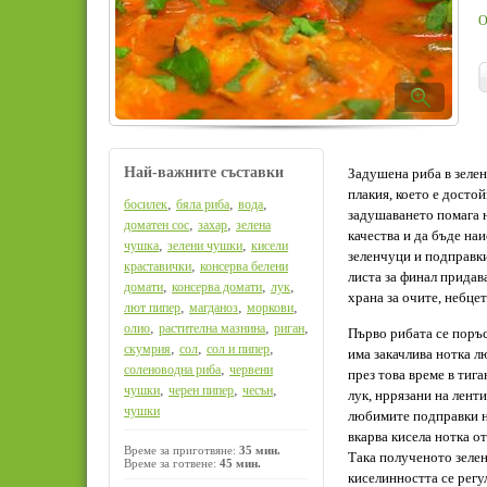
О
Най-важните съставки
Задушена риба в зелен
плакия, което е досто
,
,
,
босилек
бяла риба
вода
задушаването помага н
,
,
доматен сос
захар
зелена
качества и да бъде на
,
,
чушка
зелени чушки
кисели
зеленчуци и подправки
,
краставички
консерва белени
листа за финал придав
,
,
,
домати
консерва домати
лук
храна за очите, небцет
,
,
,
лют пипер
магданоз
моркови
,
,
,
олио
растителна мазнина
риган
Първо рибата се поръс
,
,
,
скумрия
сол
сол и пипер
има закачлива нотка л
,
соленоводна риба
червени
през това време в тиг
,
,
,
чушки
черен пипер
чесън
лук, нррязани на лент
чушки
любимите подправки на
вкарва кисела нотка о
Време за приготвяне:
35 мин.
Така полученото зелен
Време за готвене:
45 мин.
киселинността се регу