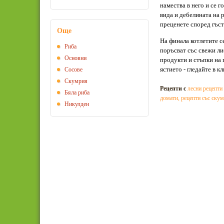
намества в него и се 
вида и дебелината на 
преценете според гъст
Още
На финала котлетите се
Риба
поръсват със свежи ли
Основни
продукти и стъпки на 
ястието - гледайте в к
Сосове
Скумрия
Рецепти с
лесни рецепти 
Бяла риба
домати
,
рецепти със ску
Никулден