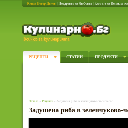
Книги Петър Дънов
|
Поздравът на Любовта
|
Книгата на Великия ж
Кулинарно
РЕЦЕПТИ
СТАТИИ
ПРОДУКТИ
Начало
»
Рецепти
» Задушена риба в зеленчуково-чеснов сос
Задушена риба в зеленчуково-ч