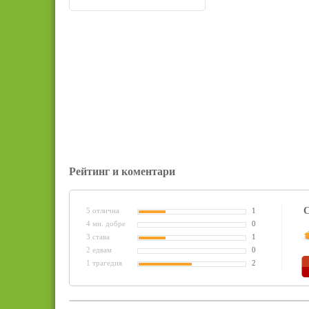
Рейтинг и коментари
С
5 отлична
1
4 мн. добре
0
3 става
1
2 едвам
0
1 трагедия
2