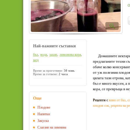
О
Най-важните съставки
,
,
,
,
бъз
вода
захар
лимонова кора
Домашните нектари и 
мед
предлаганите техни съ
обаче колко консерван
Време за приготвяне:
50 мин.
от уж полезния плодов
Време за готвене:
2 часа
цялата тази отрова, к
бъз е много вкусен, а
кора, се превръща в н
Още
Рецепти с
вино от бъз
,
с
плодов сок
,
рецепта на р
Плодове
Напитки
Закуска
Слагане на зимнина