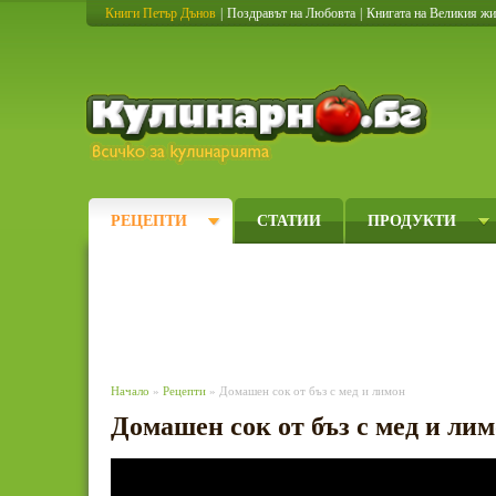
Книги Петър Дънов
|
Поздравът на Любовта
|
Книгата на Великия ж
Кулинарно
РЕЦЕПТИ
СТАТИИ
ПРОДУКТИ
Начало
»
Рецепти
» Домашен сок от бъз с мед и лимон
Домашен сок от бъз с мед и ли