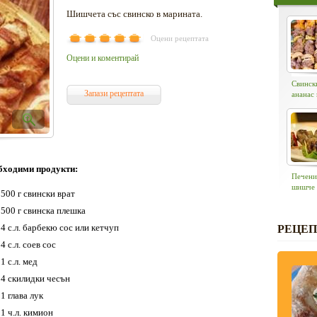
Шишчета със свинско в марината.
Оцени рецептата
Оцени и коментирай
Свинск
Запази рецептата
ананас 
бходими продукти:
Печени
шишче
500 г свински врат
500 г свинска плешка
4 с.л. барбекю сос или кетчуп
РЕЦЕП
4 с.л. соев сос
1 с.л. мед
4 скилидки чесън
1 глава лук
1 ч.л. кимион