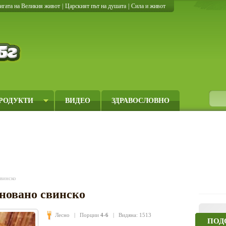
игата на Великия живот
|
Царският път на душата
|
Сила и живот
Кулинарно.бг
РОДУКТИ
ВИДЕО
ЗДРАВОСЛОВНО
винско
новано свинско
Лесно
| Порции
4-6
| Видяна: 1513
ПОД