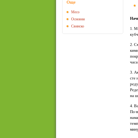
Още
Месо
Начи
Основни
Свинско
1. М
кубч
2. С
кими
покр
часа
3. А
сте 
реду
Реде
на ш
4. В
По-в
нама
темп
мину