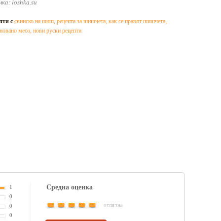
ка: lozhka.su
пти с
свинско на шиш
,
рецепта за шишчета
,
как се правят шишчета
,
новано месо
,
нови руски рецепти
Средна оценка
1
0
отлична
0
0