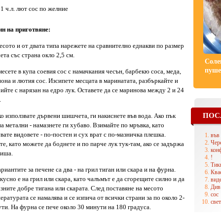
1 ч.л. лют сос по желние
н на приготвяне:
есото и от двата типа нарежете на сравнително еднакви по размер
ета със страна окло 2,5 см.
Соле
пуше
месете в купа соевия сос с намачкания чесън, барбекю соса, меда,
она и лютия сос. Изсипете месцата в маринатата, разбъркайте и
ийте с нарязан на едро лук. Оставете да се маринова между 2 и 24
.
ПОС
ко използвате дървени шишчета, ги накиснете във вода. Ако пък
на метални - намазнете ги хубаво. Взимайте по мръвка, като
вате видовете - по-постен и сух врат с по-мазничка плешка.
във
Чере
те, като можете да боднете и по парче лук тук-там, ако се задържа
кон
иша.
!
Тик
ариантите за печене са два - на грил тиган или скара и на фурна.
Ква
кусно е на грил или скара, като чалъмът е да сгорещите силно и да
вид
Див
зните добре тигана или скарата. След поставяне на месото
сос
ературата се намалява и се изпича от всички страни за по около 2-
све
ти. На фурна се пече около 30 минути на 180 градуса.