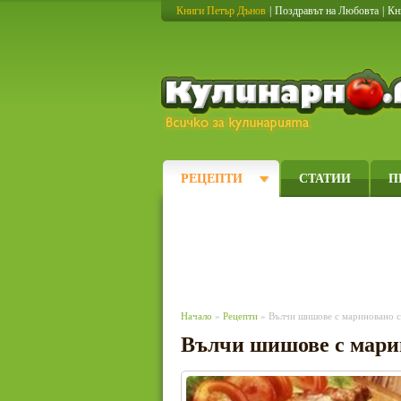
Книги Петър Дънов
|
Поздравът на Любовта
|
Кн
РЕЦЕПТИ
СТАТИИ
П
Начало
»
Рецепти
» Вълчи шишове с мариновано с
Вълчи шишове с мари