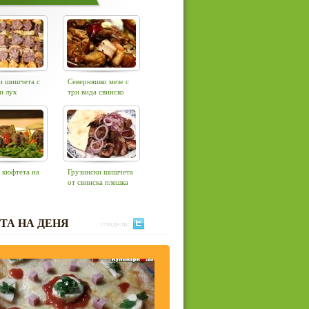
и шишчета с
Северняшко мезе с
и лук
три вида свинско
 кюфтета на
Грузински шишчета
от свинска плешка
ТА НА ДЕНЯ
сподели: