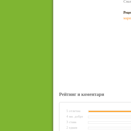
Сним
Реце
мари
Рейтинг и коментари
5 отлична
4 мн. добре
3 става
2 едвам