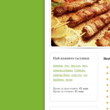
Най-важните съставки
Нео
,
,
,
,
кимион
лук
лют сос
мед
,
,
свинска плешка
Свинско
,
,
свинско филе
соев сос
сос
,
барбекю
чесън
Време за приготвяне:
45 мин.
Време за готвене:
45 мин.