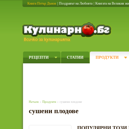
Книги Петър Дънов
|
Поздравът на Любовта
|
Книгата на Великия ж
Кулинарно
РЕЦЕПТИ
СТАТИИ
ПРОДУКТИ
Начало
»
Продукти
» сушени плодове
сушени плодове
ПОПУЛЯРНИ ТОЗИ