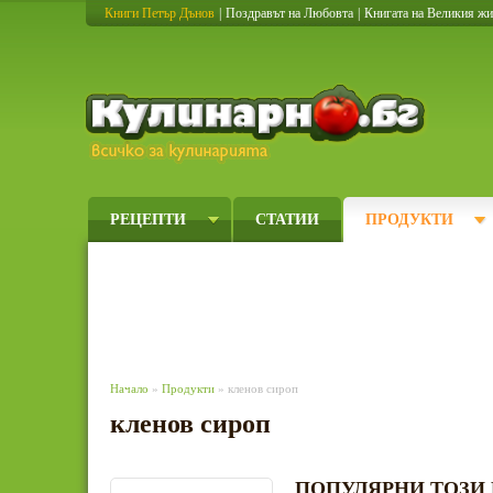
Книги Петър Дънов
|
Поздравът на Любовта
|
Книгата на Великия ж
Кулинарно
РЕЦЕПТИ
СТАТИИ
ПРОДУКТИ
Начало
»
Продукти
» кленов сироп
кленов сироп
ПОПУЛЯРНИ ТОЗИ