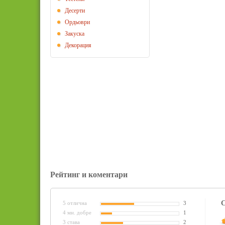
Десерти
Ордьоври
Закуска
Декорация
Рейтинг и коментари
С
5 отлична
3
4 мн. добре
1
3 става
2