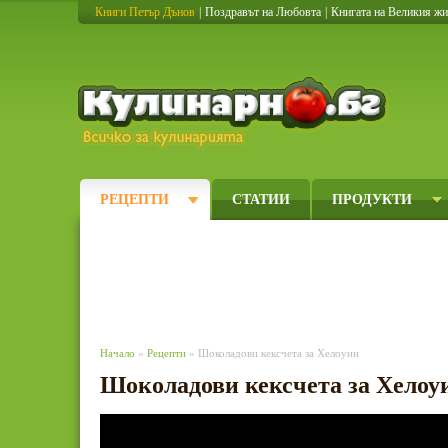
Книги Петър Дънов
|
Поздравът на Любовта
|
Книгата на Великия ж
Кулинарно
РЕЦЕПТИ
СТАТИИ
ПРОДУКТИ
Начало
»
Рецепти
» Шоколадови кексчета за Хелоуин
Шоколадови кексчета за Хелоу