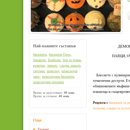
О
Най-важните съставки
ДЕМОН
,
,
бисквити
бисквити Орео
ПАЯЦИ, О
,
,
,
бишкоти
Бонбони
боя за храна
,
,
,
кракери
ликьор
сладък ликьор
,
,
сметана
шоколад
шоколадов
Блеснете с кулинарни
,
,
чипс
шоколадови бисквити
тематични десерти. Ет
шоколадови пръчици
обикновените мъфини 
плашеща и същевремен
Време за приготвяне:
40 мин.
Време за готвене:
40 мин.
Рецепти с
бисквити за д
хелоуин
,
сладки за хелоу
Още
Тестени