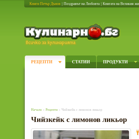
Книги Петър Дънов
|
Поздравът на Любовта
|
Книгата на Великия ж
Кулинарно
РЕЦЕПТИ
СТАТИИ
ПРОДУКТИ
Начало
»
Рецепти
» Чийзкейк с лимонов ликьор
Чийзкейк с лимонов ликьор