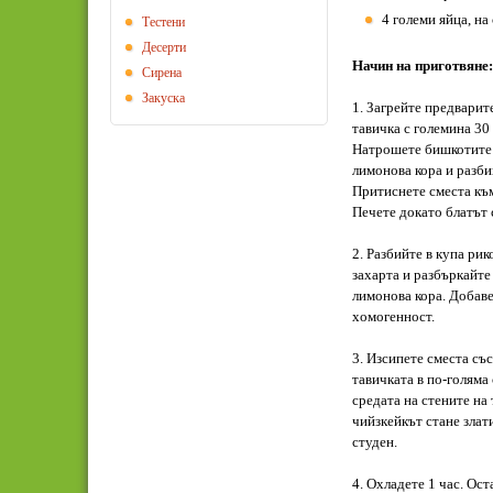
4 големи яйца, на
Тестени
Десерти
Начин на приготвяне:
Сирена
Закуска
1. Загрейте предварит
тавичка с големина 30 
Натрошете бишкотите в
лимонова кора и разби
Притиснете сместа към
Печете докато блатът с
2. Разбийте в купа ри
захарта и разбъркайте 
лимонова кора. Добаве
хомогенност.
3. Изсипете сместа съ
тавичката в по-голяма
средата на стените на
чийзкейкът стане злати
студен.
4. Охладете 1 час. Ос