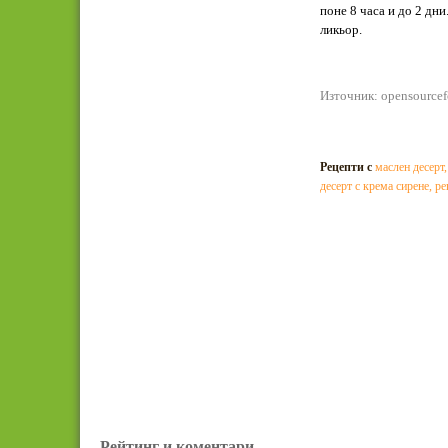
поне 8 часа и до 2 дн
ликьор.
Източник: opensource
Рецепти с
маслен десерт
десерт с крема сирене
,
ре
Рейтинг и коментари