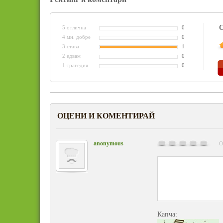
С
5 отлична
0
4 мн. добре
0
3 става
1
2 едвам
0
1 трагедия
0
ОЦЕНИ И КОМЕНТИРАЙ
anonymous
О
Капча: