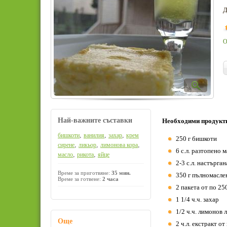
Д
О
Най-важните съставки
Необходими продукт
,
,
,
бишкоти
ванилия
захар
крем
250 г бишкоти
,
,
,
сирене
ликьор
лимонова кора
6 с.л. разтопено 
,
,
масло
рикота
яйце
2-3 с.л. настърга
Време за приготвяне:
35 мин.
350 г пълномасле
Време за готвене:
2 часа
2 пакета от по 25
1 1/4 ч.ч. захар
1/2 ч.ч. лимонов 
Още
2 ч.л. екстракт от