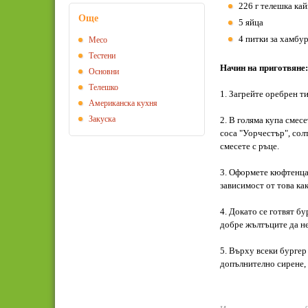
226 г телешка ка
Още
5 яйца
4 питки за хамбу
Месо
Тестени
Начин на приготвяне:
Основни
Телешко
1. Загрейте оребрен т
Американска кухня
Закуска
2. В голяма купа смесе
соса "Уорчестър", сол
смесете с ръце.
3. Оформете кюфтенца и
зависимост от това ка
4. Докато се готвят бу
добре жълтъците да не
5. Върху всеки бургер
допълнително сирене, 