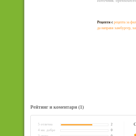
Източник: opensource
Рецепти с
рецепта за фил
да направя хамбургер
,
ха
Рейтинг и коментари
(1)
С
5 отлична
2
4 мн. добре
0
3 става
0