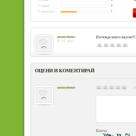
2 едвам
0
1 трагедия
1
anonymous
Изглежда много вкусно!Съ
07-11-2012
ОЦЕНИ И КОМЕНТИРАЙ
anonymous
О
Капча: