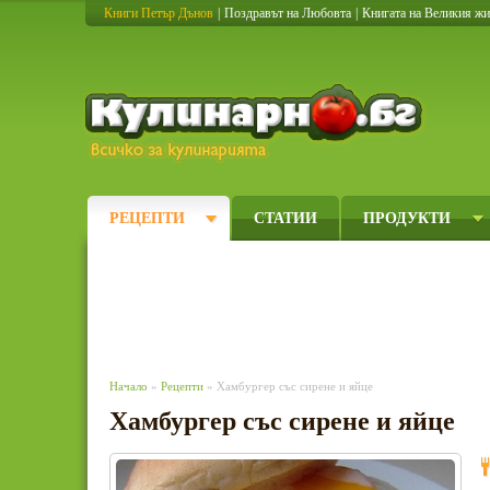
Книги Петър Дънов
|
Поздравът на Любовта
|
Книгата на Великия ж
Кулинарно
РЕЦЕПТИ
СТАТИИ
ПРОДУКТИ
Начало
»
Рецепти
» Хамбургер със сирене и яйце
Хамбургер със сирене и яйце