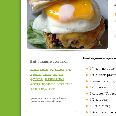
Х
О
Необходими продукт
Най-важните съставки
1/4 ч. ч. натроше
,
,
,
бяло сирене чедар
кетчуп
лук
,
,
,
пармезан
питка
сол
сос
1 ч. л. настърган
,
,
уорчестър
телешка кайма
1 малка глава лук,
,
,
уорстърширски сос
черен пипер
1 с. л. кетчуп
,
чесън на прах
яйце
1 с. л. сос "Уорче
Време за приготвяне:
20 мин.
1/2 ч. л. сол
Време за готвене:
40 мин.
1/2 ч. л. пипер
1/4 ч. л. чесън на