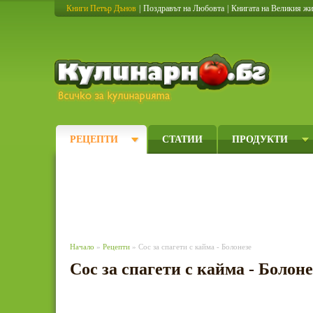
Книги Петър Дънов
|
Поздравът на Любовта
|
Книгата на Великия ж
Кулинарно
РЕЦЕПТИ
СТАТИИ
ПРОДУКТИ
Начало
»
Рецепти
» Сос за спагети с кайма - Болонезе
Сос за спагети с кайма - Болоне