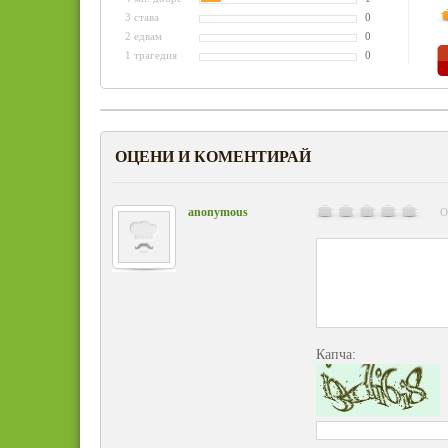
3 става
0
2 едвам
0
1 трагедия
0
ОЦЕНИ И КОМЕНТИРАЙ
anonymous
О
Капча: