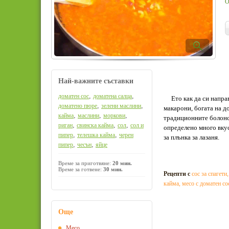
О
Най-важните съставки
,
,
доматен сос
доматена салца
Ето как да си направи
,
,
доматено пюре
зелени маслини
макарони, богата на д
,
,
,
кайма
маслини
моркови
традиционните болонс
,
,
,
риган
свинска кайма
сол
сол и
определено много вкус
,
,
пипер
телешка кайма
черен
за плънка за лазаня.
,
,
пипер
чесън
яйце
Време за приготвяне:
20 мин.
Време за готвене:
30 мин.
Рецепти с
сос за спагети
кайма
,
месо с доматен со
Още
Месо