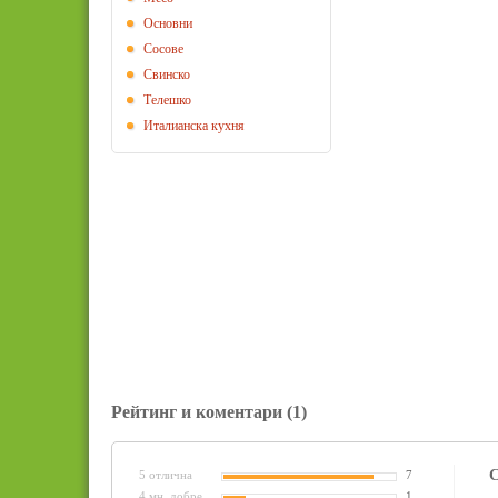
Основни
Сосове
Свинско
Телешко
Италианска кухня
Рейтинг и коментари
(1)
С
5 отлична
7
4 мн. добре
1