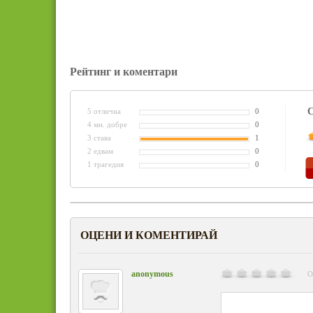
Рейтинг и коментари
С
5 отлична
0
4 мн. добре
0
3 става
1
2 едвам
0
1 трагедия
0
ОЦЕНИ И КОМЕНТИРАЙ
anonymous
О