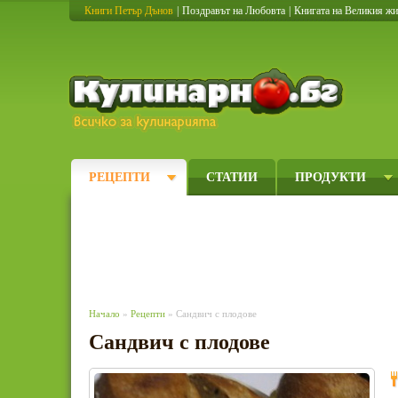
Книги Петър Дънов
|
Поздравът на Любовта
|
Книгата на Великия ж
Кулинарно
РЕЦЕПТИ
СТАТИИ
ПРОДУКТИ
Начало
»
Рецепти
» Сандвич с плодове
Сандвич с плодове