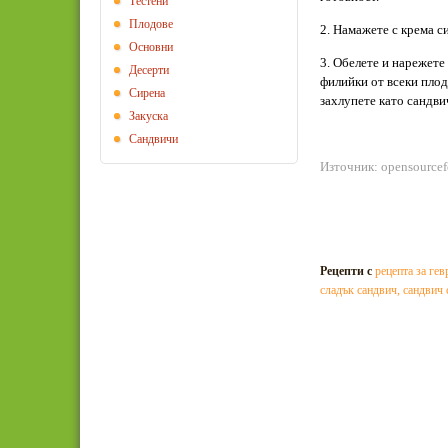
Тестени
Плодове
2. Намажете с крема с
Основни
3. Обелете и нарежете 
Десерти
филийки от всеки плод
Сирена
захлупете като сандви
Закуска
Сандвичи
Източник: opensource
Рецепти с
рецепта за гев
сладък сандвич
,
сандвич 