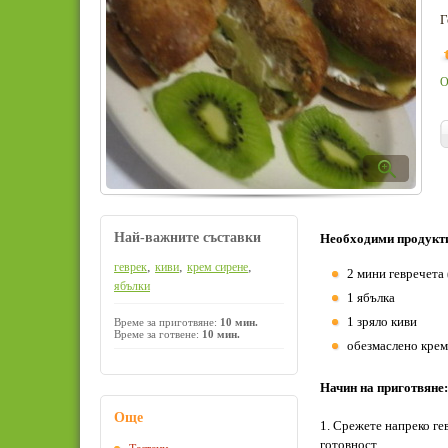
Г
О
Най-важните съставки
Необходими продукт
,
,
,
геврек
киви
крем сирене
2 мини гевречета 
ябълки
1 ябълка
1 зряло киви
Време за приготвяне:
10 мин.
Време за готвене:
10 мин.
обезмаслено крем
Начин на приготвяне:
Още
1. Срежете напреко ге
готовност.