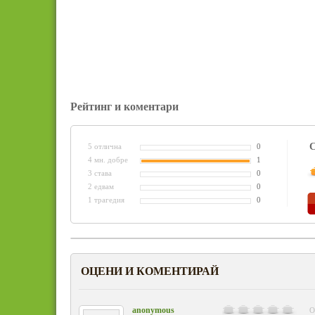
Рейтинг и коментари
С
5 отлична
0
4 мн. добре
1
3 става
0
2 едвам
0
1 трагедия
0
ОЦЕНИ И КОМЕНТИРАЙ
anonymous
О