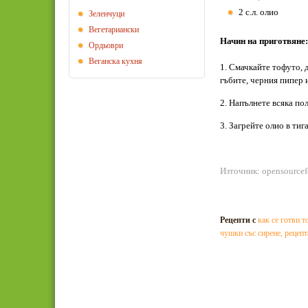
2 с.л. олио
Зеленчуци
Вегeтариански
Начин на приготвяне:
Ордьоври
Веганска кухня
1. Смачкайте тофуто, 
гъбите, черния пипер 
2. Напълнете всяка по
3. Загрейте олио в ти
Източник: opensource
Рецепти с
как се готви т
чушки със сирене
,
рецепт