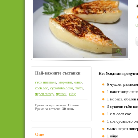
Ч
О
Най-важните съставки
Необходими продукт
,
,
,
гъби шийтаке
моркови
олио
6 чушки, разполов
,
,
,
соев сос
сусамово олио
тофу
1 пакет копринен
,
,
черен пипер
чушки
яйце
1 морков, обелен 
Време за приготвяне:
15 мин.
3 сушени гъби ши
Време за готвене:
30 мин.
1 с.л. соев сос
1 с.л. сусамово о
малко черен пипе
Още
1 яйце