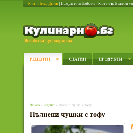
Книги Петър Дънов
|
Поздравът на Любовта
|
Книгата на Великия ж
Кулинарно
РЕЦЕПТИ
СТАТИИ
ПРОДУКТИ
Начало
»
Рецепти
» Пълнени чушки с тофу
Пълнени чушки с тофу