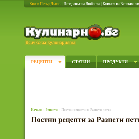
Книги Петър Дънов
|
Поздравът на Любовта
|
Книгата на Великия ж
Кулинарно
РЕЦЕПТИ
СТАТИИ
ПРОДУКТИ
Начало
»
Рецепти
» Постни рецепти за Разпети петък
Постни рецепти за Разпети пет