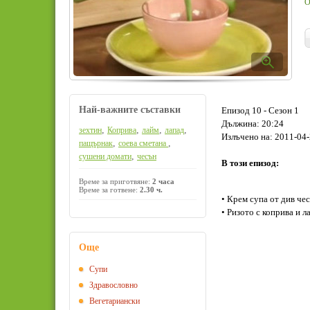
О
Най-важните съставки
Епизод 10 - Сезон 1
Дължина: 20:24
,
,
,
,
зехтин
Коприва
лайм
лапад
Излъчено на: 2011-04-
,
,
пащърнак
соева сметана
,
сушени домати
чесън
В този епизод:
Време за приготвяне:
2 часа
Време за готвене:
2.30 ч.
• Крем супа от див че
• Ризото с коприва и л
Още
Супи
Здравословно
Вегeтариански