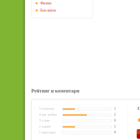
Филми
Бон апети
Рейтинг и коментари
С
5 отлична
1
4 мн. добре
2
3 става
0
2 едвам
1
1 трагедия
0