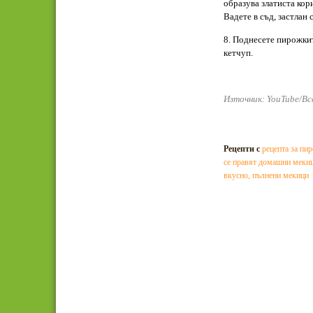
образува златиста кор
Вадете в съд, застлан 
8. Поднесете пирожкит
кетчуп.
Източник: YouTube/Вс
Рецепти с
рецепта за пи
се правят домашни меки
вкусно
,
пълнени мекици