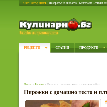
Книги Петър Дънов
|
Поздравът на Любовта
|
Книгата на Великия ж
Кулинарно
РЕЦЕПТИ
СТАТИИ
ПРОДУКТИ
Начало
»
Рецепти
» Пирожки с домашно тесто и плънка от кайма
Пирожки с домашно тесто и пл