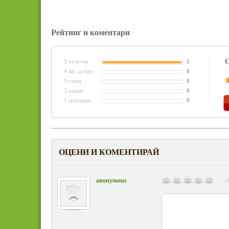
Рейтинг и коментари
С
5 отлична
1
4 мн. добре
0
3 става
0
2 едвам
0
1 трагедия
0
ОЦЕНИ И КОМЕНТИРАЙ
anonymous
О