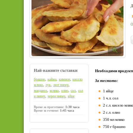
Д
О
Най-важните съставки
Необходими продукт
,
,
,
брашно
кайма
кимион
кисело
За тестото:
,
,
,
мляко
лук
лют пипер
,
,
,
,
магданоз
мляко
олио
сол
сол
1 яйце
,
,
и пипер
черен пипер
яйце
1 ч.л. сол
2 с.л. кисело мляк
Време за приготвяне:
1:30 часа
Време за готвене:
1:45 часа
2 с.л. олио
350 мл мляко
750 г брашно