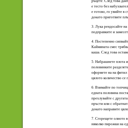
ръцете. След това дай
е тесто без набухвате
е готово, го увийте в 
докато приготвите плъ
3. Лука рендосайте на
подправките и замесет
4. Постепенно сипвайт
Каймяната смес трябва
каша. След това оставе
5. Набрашнете плота и
половинките разделете
оформете на на фитил 
цялото количество се 
6. Взимайте по топчица
едната половина поста
прехлувайте с другат
пръсти или с обратнат
докато направите цял
7. Сгорещете олиото в
няколко пирожки на ед