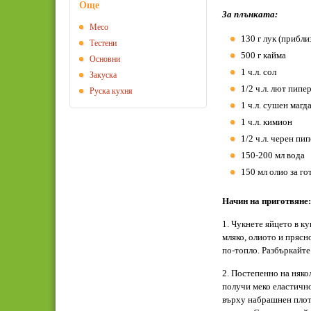
Още
За плънката:
Месо
130 г лук (прибли
Тестени
500 г кайма
Основни
1 ч.л. сол
Закуска
1/2 ч.л. лют пипе
Руска кухня
1 ч.л. сушен магд
1 ч.л. кимион
1/2 ч.л. черен пи
150-200 мл вода
150 мл олио за го
Начин на приготвяне:
1. Чукнете яйцето в ку
мляко, олиото и прясн
по-топло. Разбъркайте
2. Постепенно на няко
получи меко еластично
върху набрашнен плот.