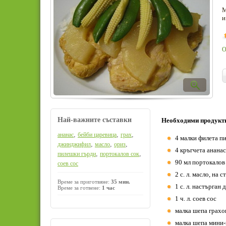
М
и
О
Най-важните съставки
Необходими продукт
,
,
,
ананас
бейби царевица
грах
4 малки филета п
,
,
,
джинджифил
масло
ориз
4 кръгчета ананас
,
,
пилешки гърди
портокалов сок
90 мл портокалов
соев сос
2 с. л. масло, на 
Време за приготвяне:
35 мин.
1 с. л. настърга
Време за готвене:
1 час
1 ч. л. соев сос
малка шепа грах
малка шепа мини