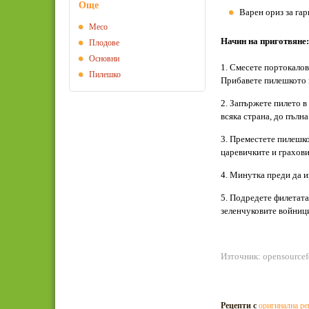
Още
Варен ориз за га
Месо
Начин на приготвяне:
Плодове
Основни
1. Смесете портокалов
Пилешко
Прибавете пилешкото м
2. Запържете пилето в 
всяка страна, до пълна
3. Преместете пилешко
царевичките и грахов
4. Минутка преди да и
5. Подредете филетата,
зеленчуковите войниц
Източник: opensource
Рецепти с
оригинална ре