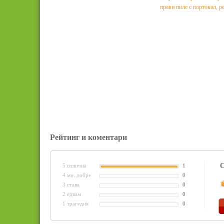
прави пиле с портокал
,
р
Рейтинг и коментари
С
5 отлична
1
4 мн. добре
0
3 става
0
2 едвам
0
1 трагедия
0