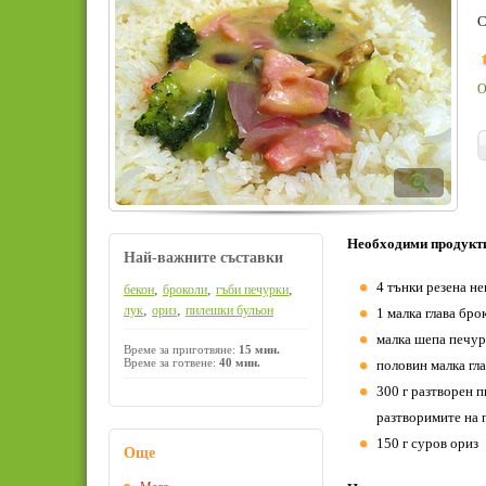
С
О
Необходими продукт
Най-важните съставки
4 тънки резена н
,
,
,
бекон
броколи
гъби печурки
,
,
лук
ориз
пилешки бульон
1 малка глава бро
малка шепа печур
Време за приготвяне:
15 мин.
Време за готвене:
40 мин.
половин малка гла
300 г разтворен п
разтворимите на 
150 г суров ориз
Още