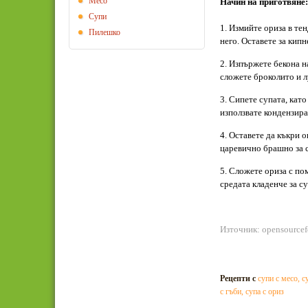
Месо
Начин на приготвяне:
Супи
1. Измийте ориза в тен
Пилешко
него. Оставете за кипн
2. Изпържете бекона н
сложете броколито и л
3. Сипете супата, като
използвате кондензира
4. Оставете да къкри 
царевично брашно за с
5. Сложете ориза с по
средата кладенче за су
Източник: opensource
Рецепти с
супи с месо
,
с
с гъби
,
супа с ориз