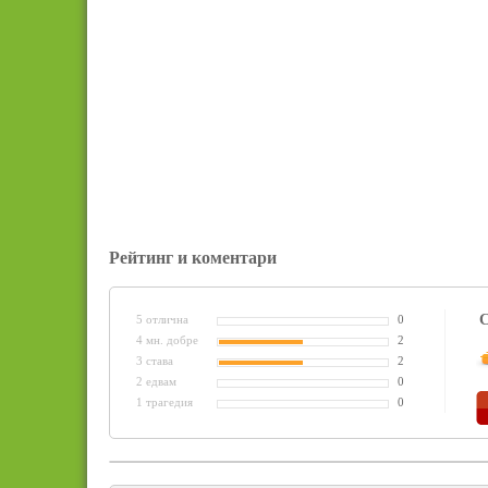
Рейтинг и коментари
С
5 отлична
0
4 мн. добре
2
3 става
2
2 едвам
0
1 трагедия
0