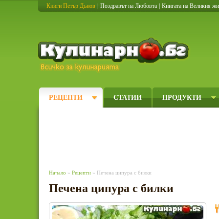
Книги Петър Дънов
|
Поздравът на Любовта
|
Книгата на Великия ж
Кулинарно
РЕЦЕПТИ
СТАТИИ
ПРОДУКТИ
Начало
»
Рецепти
» Печена ципура с билки
Печена ципура с билки