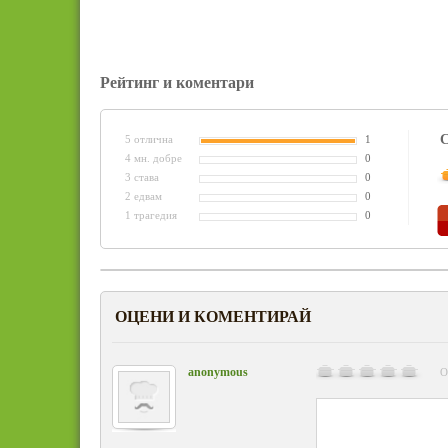
Рейтинг и коментари
С
5 отлична
1
4 мн. добре
0
3 става
0
2 едвам
0
1 трагедия
0
ОЦЕНИ И КОМЕНТИРАЙ
anonymous
О