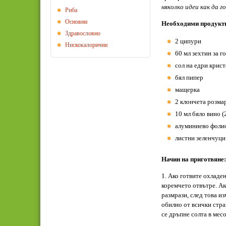
няколко идеи как да г
Риба
Основни
Необходими продукт
Здравословно
2 ципури
Нискокалорични
60 мл зехтин за г
сол на едри крист
бял пипер
мащерка
2 клончета розма
10 мл бяло вино (2
алуминиево фолио
листни зеленчуци
Начин на приготвяне:
1. Ако готвите охладен
коремчето отвътре. Ак
размрази, след това и
обилно от всички стран
се дръпне солта в месо