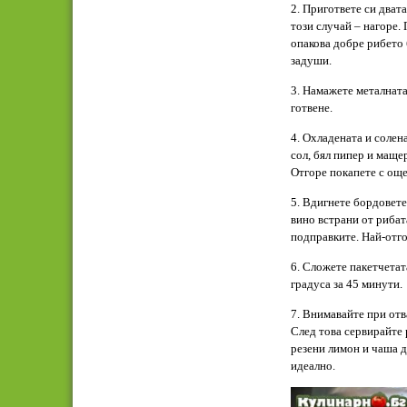
2. Пригответе си дват
този случай – нагоре. 
опакова добре рибето б
задуши.
3. Намажете металната
готвене.
4. Охладената и солен
сол, бял пипер и маще
Отгоре покапете с още
5. Вдигнете бордовете 
вино встрани от рибата
подправките. Най-отго
6. Сложете пакетчетат
градуса за 45 минути.
7. Внимавайте при отв
След това сервирайте 
резени лимон и чаша д
идеално.