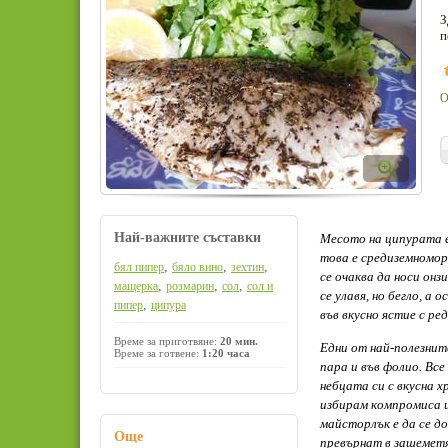
З
п
О
Най-важните съставки
Месото на ципурата е
това е средиземноморс
,
,
,
бял пипер
бяло вино
зехтин
се очаква да носи онз
,
,
,
мащерка
розмарин
сол
сол и
се улавя, но бегло, а 
,
пипер
ципура
във вкусно ястие с ре
Време за приготвяне:
20 мин.
Едни от най-полезните
Време за готвене:
1:20 часа
пара и във фолио. Все
небцата си с вкусна х
избирам компромиса и
майсторлък е да се д
Още
превърнат в зашеметя