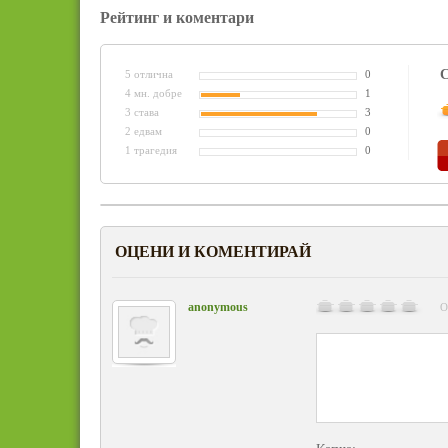
Рейтинг и коментари
С
5 отлична
0
4 мн. добре
1
3 става
3
2 едвам
0
1 трагедия
0
ОЦЕНИ И КОМЕНТИРАЙ
anonymous
О