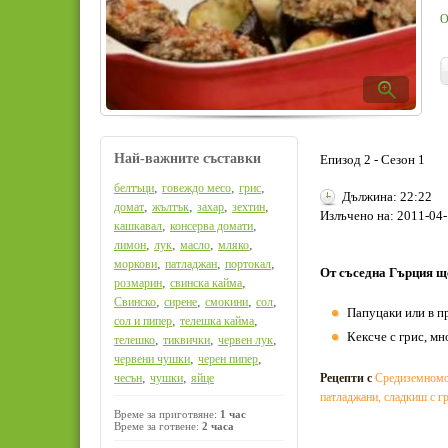
О
Най-важните съставки
Епизод 2 - Сезон 1
,
,
,
белтъци
говеждо месо
грис
Дължина: 22:22
,
,
,
,
домат
жълтък
захар
зехтин
Излъчено на: 2011-04-
,
,
кашкавал
консерва домати
,
,
,
,
лимон
лук
масло
мляко
,
,
,
моркови
патладжан
портокал
От съседна Гърция щ
,
,
розмарин
свинска кайма
,
,
,
,
Свинско
сирене
смокини
сол
Папуцаки или в п
,
,
сол и пипер
телешка кайма
Кексче с грис, мн
,
,
,
телешко
тиквички
червен лук
,
,
червени чушки
черен пипер
,
,
чесън
чушки
яйце
Рецепти с
Средиземномо
патладжани
,
сладкиш с г
Време за приготвяне:
1 час
Време за готвене:
2 часа