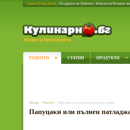
Книги Петър Дънов
|
Поздравът на Любовта
|
Книгата на Великия ж
Кулинарно
РЕЦЕПТИ
СТАТИИ
ПРОДУКТИ
Начало
»
Рецепти
» Папуцаки или пълнен патладжан с кайма
Папуцаки или пълнен патладжа