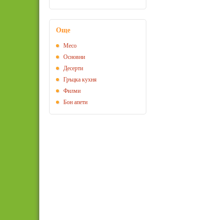
Още
Месо
Основни
Десерти
Гръцка кухня
Филми
Бон апети