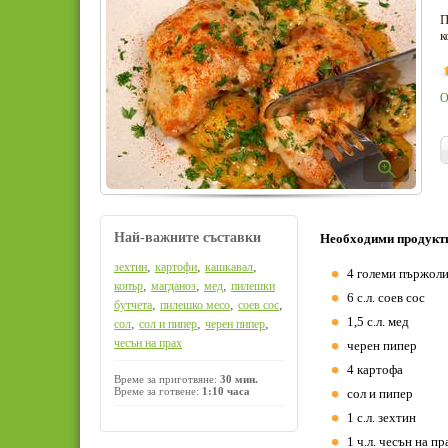
П
к
О
Най-важните съставки
Необходими продукт
,
,
,
зехтин
картофи
кашкавал
4 големи пържоли
,
,
,
копър
магданоз
мед
пилешки
6 с.л. соев сос
,
,
,
бутчета
пилешко месо
соев сос
1,5 с.л. мед
,
,
,
сол
сол и пипер
черен пипер
чесън на прах
черен пипер
4 картофа
Време за приготвяне:
30 мин.
Време за готвене:
1:10 часа
сол и пипер
1 с.л. зехтин
1 ч.л. чесън на пр