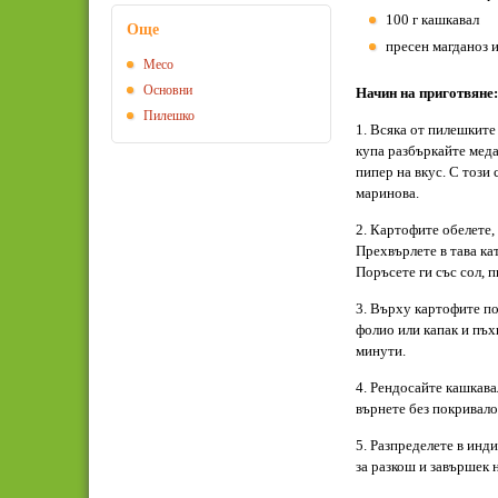
100 г кашкавал
Още
пресен магданоз 
Месо
Основни
Начин на приготвяне:
Пилешко
1. Всяка от пилешките
купа разбъркайте меда
пипер на вкус. С този 
маринова.
2. Картофите обелете,
Прехвърлете в тава ка
Поръсете ги със сол, п
3. Върху картофите по
фолио или капак и пъхн
минути.
4. Рендосайте кашкава
върнете без покривало
5. Разпределете в инд
за разкош и завършек 