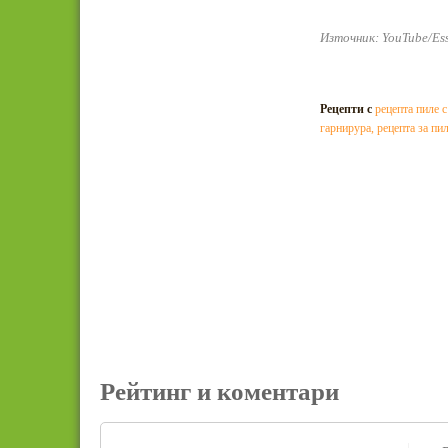
Източник: YouTube/Ess
Рецепти с
рецепта пиле 
гарнирура
,
рецепта за п
Рейтинг и коментари