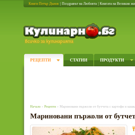
Книги Петър Дънов
|
Поздравът на Любовта
|
Книгата на Великия ж
Кулинарно
РЕЦЕПТИ
СТАТИИ
ПРОДУКТИ
Начало
»
Рецепти
» Мариновани пържоли от бутчета с картофи и кашк
Мариновани пържоли от бутчет