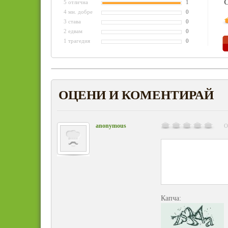
С
5 отлична
1
4 мн. добре
0
3 става
0
2 едвам
0
1 трагедия
0
ОЦЕНИ И КОМЕНТИРАЙ
anonymous
О
Капча: