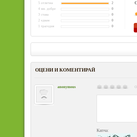
С
5 отлична
2
4 мн. добре
0
3 става
0
2 едвам
0
1 трагедия
0
ОЦЕНИ И КОМЕНТИРАЙ
anonymous
О
Капча: