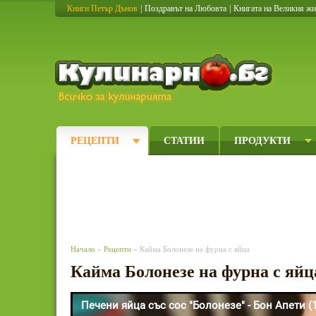
Книги Петър Дънов
|
Поздравът на Любовта
|
Книгата на Великия ж
Кулинарно
РЕЦЕПТИ
СТАТИИ
ПРОДУКТИ
Начало
»
Рецепти
» Кайма Болонезе на фурна с яйца
Кайма Болонезе на фурна с яйц