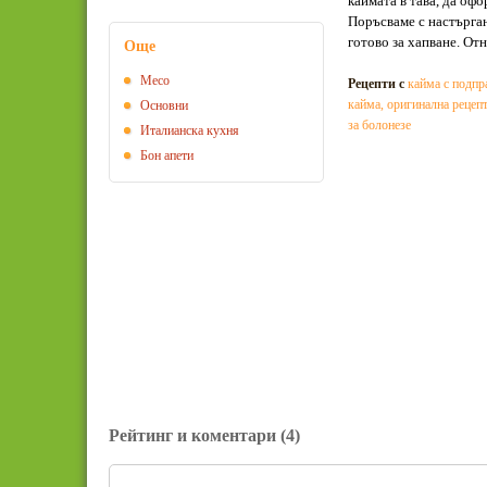
каймата в тава, да офо
Поръсваме с настърган
готово за хапване. Отн
Още
Месо
Рецепти с
кайма с подпр
кайма
,
оригинална рецепт
Основни
за болонезе
Италианска кухня
Бон апети
Рейтинг и коментари
(4)