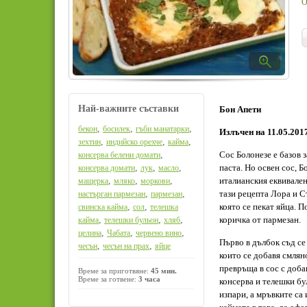
О
Най-важните съставки
Бон Апети
,
,
,
бекон
босилек
гъби манатарки
Излъчен на 11.05.201
,
,
,
зехтин
индийско орехче
кайма
,
Сос Болонезе е базов 
консерва белени домати
,
,
,
паста. Но освен сос, 
консерва домати
лук
масло
,
,
,
италианския еквивален
мащерка
мляко
моркови
,
,
тази рецепта Лора и С
настърган пармезан
пармезан
,
,
която се пекат яйца. П
свинска кайма
сол
телешка
,
,
,
коричка от пармезан.
кайма
телешки бульон
хляб
,
,
,
целина
Чабата
червено вино
Първо в дълбок съд се
,
,
чесън
чесън на прах
яйце
които се добавя смляно
превръща в сос с доба
Време за приготвяне:
45 мин.
Време за готвене:
3 часа
консерва и телешки бу
изпари, а мръвките са