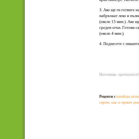
3. Ако ще ги готвите н
набръчкат леко и пълн
(около 15 мин.). Ако щ
среден огън. Готови са
(около 4 мин.).
4. Поднесете с пикант
Източник: opensource
Рецепти с
китайски пел
сирене
,
как се правят дъ