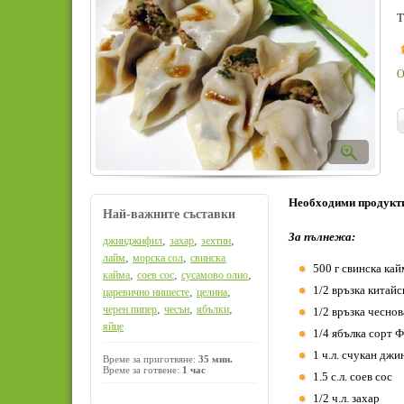
Т
О
Необходими продукт
Най-важните съставки
За пълнежа:
,
,
,
джинджифил
захар
зехтин
,
,
лайм
морска сол
свинска
500 г свинска кай
,
,
,
кайма
соев сос
сусамово олио
1/2 връзка китайс
,
,
царевично нишесте
целина
,
,
,
черен пипер
чесън
ябълки
1/2 връзка чеснов
яйце
1/4 ябълка сорт 
1 ч.л. счукан дж
Време за приготвяне:
35 мин.
Време за готвене:
1 час
1.5 с.л. соев сос
1/2 ч.л. захар