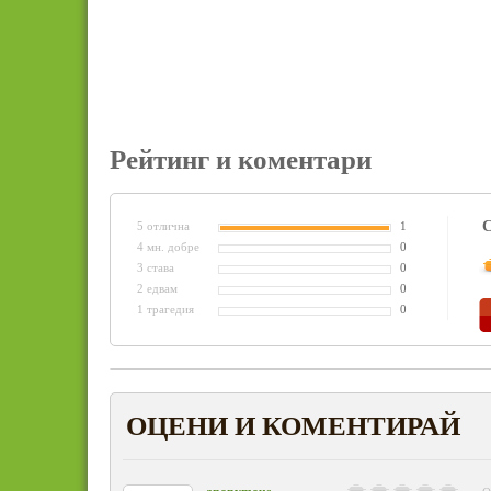
Рейтинг и коментари
С
5 отлична
1
4 мн. добре
0
3 става
0
2 едвам
0
1 трагедия
0
ОЦЕНИ И КОМЕНТИРАЙ