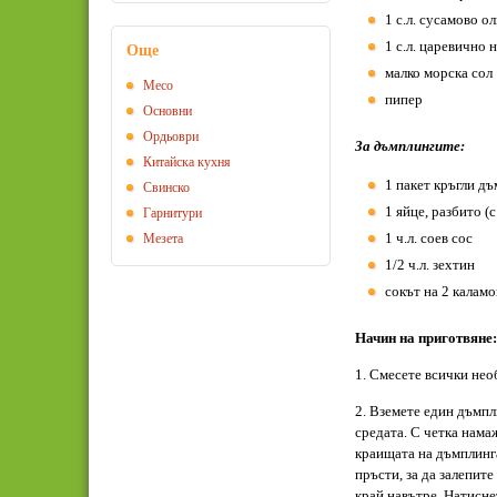
1 с.л. сусамово о
1 с.л. царевично 
Още
малко морска сол
Месо
пипер
Основни
Ордьоври
За дъмплингите:
Китайска кухня
1 пакет кръгли дъ
Свинско
1 яйце, разбито (
Гарнитури
1 ч.л. соев сос
Мезета
1/2 ч.л. зехтин
сокът на 2 каламо
Начин на приготвяне:
1. Смесете всички не
2. Вземете един дъмпли
средата. С четка нама
краищата на дъмплинга
пръсти, за да залепите
край навътре. Натиснет