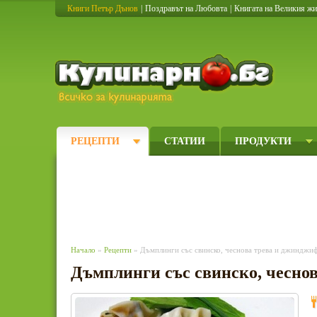
Книги Петър Дънов
|
Поздравът на Любовта
|
Книгата на Великия ж
Кулинарно
РЕЦЕПТИ
СТАТИИ
ПРОДУКТИ
Начало
»
Рецепти
» Дъмплинги със свинско, чеснова трева и джинджи
Дъмплинги със свинско, чесно