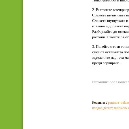
тънки филийки и накис
2. Разтопете в тендже
Срежете шушулката ва
Сложете шушулката и 
котлона и добавете нар
Разбъркайте до омеква
разтопи. Свалете от о
3. Полейте с този топи
смес от останалата по
заделените парчета ма
преди сервиране.
Източник: opensource
Рецепти с
рецепта чийзк
плодов десерт
,
чийзкейк 