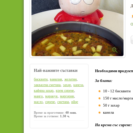
Д
О
Най-важните съставки
Необходими продукт
,
,
,
бисквити
ванилия
желатин
За блата:
,
,
,
заквасена сметана
захар
канела
,
,
кафява захар
крем сирене
10 - 12 бисквити
,
,
,
манго
маракуя
маргарин
150 г масло/марг
,
,
,
масло
сирене
сметана
яйце
50 г захар
канела
Време за приготвяне:
40 мин.
Време за готвене:
1.30 ч.
На крема със сирене: