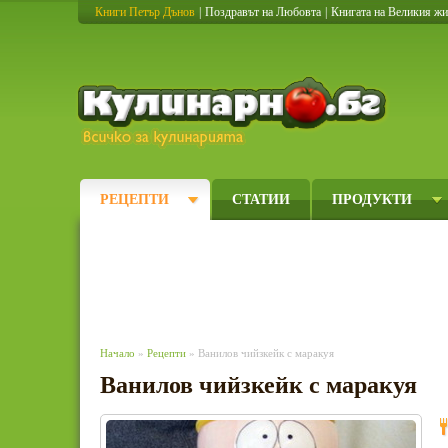
Книги Петър Дънов
|
Поздравът на Любовта
|
Книгата на Великия ж
Кулинарно
РЕЦЕПТИ
СТАТИИ
ПРОДУКТИ
Начало
»
Рецепти
» Ванилов чийзкейк с маракуя
Ванилов чийзкейк с маракуя