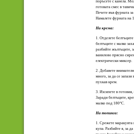
поръсете с канела. Мо
готовата смес в тавичк
Печете във фурната за 
Намалете фурната на 
На крема:
1. Отделете белтъците
белтъците с малко заха
разбийте жълтъците, з
ванилово прясно сирене
електрически миксер.
2. Добавете внимателн
много, за да се запази
пухкав крем.
3. Изсипете в готовия,
Заради белтъците, кре
малко под 180°C.
На топинга:
1. Срежете маракуята 
купа. Разбийте я, за д