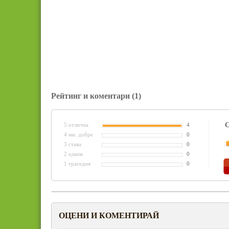
Рейтинг и коментари
(1)
С
5 отлична
4
4 мн. добре
0
3 става
0
2 едвам
0
1 трагедия
0
ОЦЕНИ И КОМЕНТИРАЙ