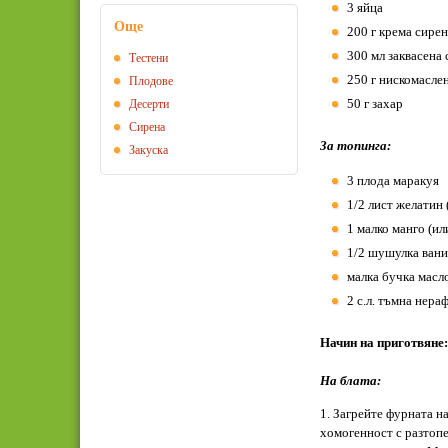
3 яйца
Още
200 г крема сире
300 мл заквасена
Тестени
250 г нискомасле
Плодове
50 г захар
Десерти
Сирена
За топинга:
Закуска
3 плода маракуя
1/2 лист желатин (
1 малко манго (ил
1/2 шушулка ван
малка бучка масл
2 с.л. тъмна нера
Начин на приготвяне:
На блата:
1. Загрейте фурната н
хомогенност с разтопе