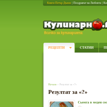
Книги Петър Дънов
|
Поздравът на Любовта
|
Кн
РЕЦЕПТИ
СТАТИИ
П
Начало
» Резултат за «?»
Резултат за «?»
Сьомга в меден со