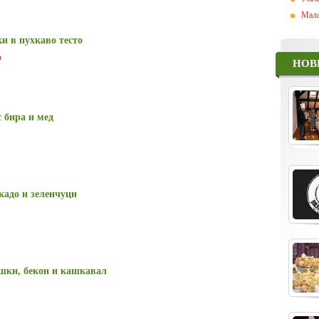
Мала
ки в пухкаво тесто
и
НОВ
 бира и мед
кадо и зеленчуци
ушки, бекон и кашкавал