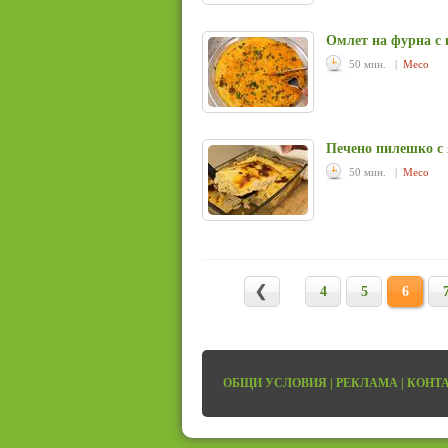
Омлет на фурна с 
50 мин. |
Месо
Печено пилешко с
50 мин. |
Месо
4
5
6
ОБЩИ УСЛОВИЯ
|
РЕКЛАМА
|
КОНТ