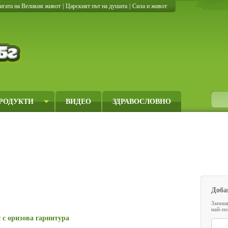
игата на Великия живот
|
Царският път на душата
|
Сила и живот
Кулинарно.бг
РОДУКТИ
ВИДЕО
ЗДРАВОСЛОВНО
Доба
Запиши
най-по
с с оризова гарнитура