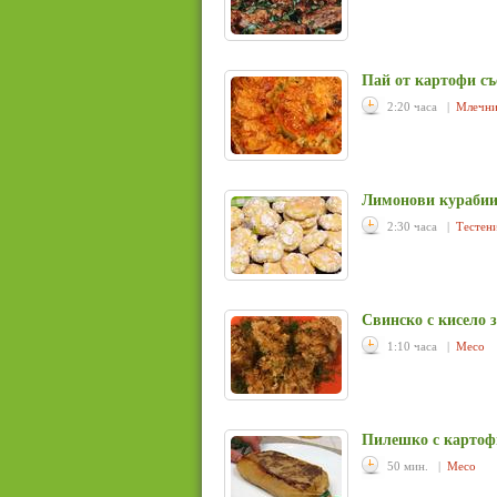
Пай от картофи съ
2:20 часа |
Млечн
Лимонови курабии
2:30 часа |
Тестен
Свинско с кисело 
1:10 часа |
Месо
Пилешко с картофи
50 мин. |
Месо