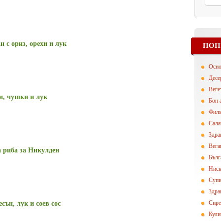
 с ориз, орехи и лук
ПОП
Осн
Десе
Вегe
и, чушки и лук
Бон 
Фил
Сала
Здра
Вега
 риба за Никулден
Бълг
Ниск
Суп
Здра
Сире
сън, лук и соев сос
Кули