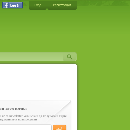
Вход
Регистрация
ви твоя имейл
 се за newsletter, ако искаш да получаваш първи
пулярните и нови рецепти