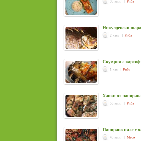
35 мин. |
Риба
Никулденски шаран
2 часа |
Риба
Скумрия с картоф
1 час |
Риба
Хапки от панирана
50 мин. |
Риба
Панирано пиле с че
45 мин. |
Месо