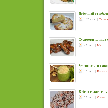
Дебел пай от ябъл
1:20 часа |
Тестен
Сусамови крилца с
45 мин. |
Месо
Зелено смути с аво
10 мин. |
Напитки
Бобена салата с ч
35 мин. |
Салати