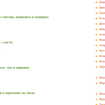
Напи
Деко
Торт
с сметана, кашкавал и мащерка
Руск
и
Диет
Нику
Агн
Френ
 с масло
Амер
и
Прол
Испа
Пат
Тайл
зеле, лук и моркови
Немс
Маро
 в пергамент на тиган
Фили
Индо
Унга