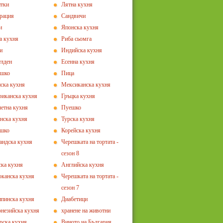
тки
Лятна кухня
рация
Сандвичи
и
Японска кухня
а кухня
Риба сьомга
и
Индийска кухня
лден
Есенна кухня
ешко
Пица
ска кухня
Мексиканска кухня
иканска кухня
Гръцка кухня
етна кухня
Пуешко
нска кухня
Турска кухня
ешко
Корейска кухня
андска кухня
Черешката на тортата -
сезон 8
ка кухня
Английска кухня
канска кухня
Черешката на тортата -
сезон 7
пинска кухня
Диабетици
незийска кухня
хранене на животни
рска кухня
Виното на България