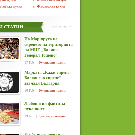
йзийска кухня
Финландска кухня
И СТАТИИ
виж всички »
По Маршрута на
сиренето на територията
на МИГ „Балчик –
Генерал Тошево“
17 Feb |
Кулинарни новини
Марката „Кажи сирене!
Балканско сирене“
завладя България
16 Feb |
Кулинарни новини
Любопитни факти за
пуканките
19 Jan |
Кулинарни новини
На Атанасовден се