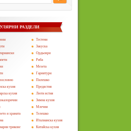
УЛЯРНИ РАЗДЕЛИ
овни
Тестени
рти
Закуска
тариански
Ордьоври
апети
Риба
ми
Мезета
ти
Гарнитури
вословно
Пилешко
нска кухня
Предястия
арска кухня
Люти ястия
окалорични
Зимна кухня
и
Млечни
вето и храната
Телешко
на
Италианска кухня
нарни трикове
Китайска кухня