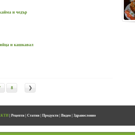
кайма и чедър
 яйца и кашкавал
7
8
АКТИ
|
Рецепти
|
Статии
|
Продукти
|
Видео
|
Здравословно